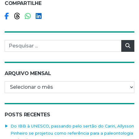
COMPARTILHE
Compartilhar no Facebook
Compartilhar no Threads
Compartilhar no WhatsApp
Compartilhar no LinkedIn
Pesquisar por:
Pes
ARQUIVO MENSAL
Arquivo mensal
POSTS RECENTES
Do IBB à UNESCO, passando pelo sertão do Cariri, Allysson
Pinheiro se projetou como referência para a paleontologia