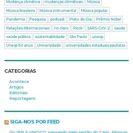
Mudança climática
mudanças climáticas
Música
Música brasileira
Música instrumental
Música popular
Pandemia
Pesquisa
podcast
Prato do Dia
Prêmio Nobel
Relações INternacionais
rio claro
Rock
SARS-CoV-2
saúde
saúde pública
sustentabilidade
São Paulo
unesp
Unesp 50 anos
Universidade
universidades estaduais paulistas
CATEGORIAS
Acontece
Artigos
Editoriais
Reportagens
SIGA-NOS POR FEED
Do IBB à UNESCO, passando pelo sertão do Cariri, Allysson