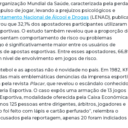
rganização Mundial da Saúde, caracterizada pela perda
pulso de jogar, levando a prejuízos psicológicos e
ntamento Nacional de Álcool e Drogas
(LENAD), public
rou que 32,1% dos apostadores participantes utilizaram
sportivas. O estudo também revelou que a proporção d
resentam comportamento de risco ou problemas
o é significativamente maior entre os usuários de
is de apostas esportivas. Entre esses apostadores, 66,
nível de envolvimento em jogos de risco.
utebol e as apostas não é novidade no país. Em 1982, Kf
 das mais emblemáticas denúncias da imprensa esport
a pela revista
Placar
, que revelou o escândalo conhecid
ria Esportiva. O caso expôs uma armação de 13 jogos
a Esportiva, modalidade oferecida pela Caixa Econômica
os 125 pessoas entre dirigentes, árbitros, jogadores e
 foi feito com lápis e cartão perfurado”, relembra o
5 acusados pela reportagem, apenas 20 foram indiciados