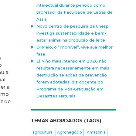
intelectual durante período como
professor da Faculdade de Letras de
Assis
Novo centro de pesquisa da Unesp
investiga sustentabilidade e bem-
estar animal na produção de leite
Di Melo, o “Imorrível”, vive sua melhor
fase
a
El Niño mais intenso em 2026 não
o
resultará necessariamente em mais
ou a
destruição se ações de prevenção
ial
forem adotadas, diz docente do
er a
Programa de Pós-Graduação em
como
Desastres Naturais
az de
TEMAS ABORDADOS (TAGS)
agricultura
Agronegócio
Amazônia