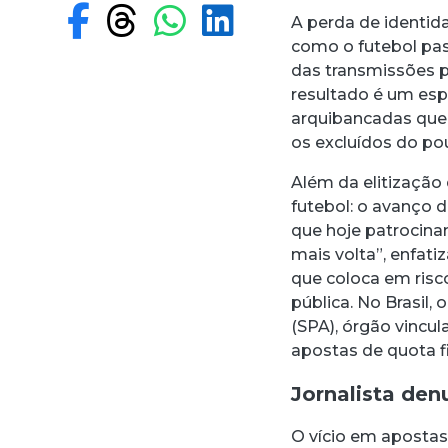
Compartilhar no F
Compartilhar no
Compartilhar
Compartilh
A perda de identi
como o futebol pas
das transmissões 
resultado é um esp
arquibancadas que
os excluídos do po
Além da elitização
futebol: o avanço 
que hoje patrocina
mais volta”, enfat
que coloca em risc
pública. No Brasil,
(SPA), órgão vincul
apostas de quota fi
Jornalista den
O vício em aposta