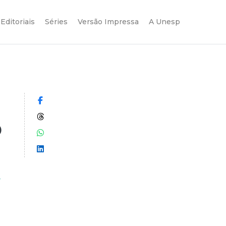
Editoriais
Séries
Versão Impressa
A Unesp
Compartilhar no Facebook
Compartilhar no Threads
o
Compartilhar no WhatsApp
Compartilhar no LinkedIn