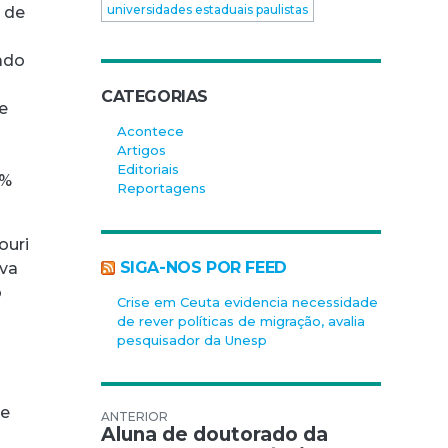
universidades estaduais paulistas
 de
ado
CATEGORIAS
e
Acontece
Artigos
Editoriais
8%
Reportagens
ouri
SIGA-NOS POR FEED
iva
o
Crise em Ceuta evidencia necessidade
de rever políticas de migração, avalia
pesquisador da Unesp
 e
Navegação de Post
Aluna de doutorado da