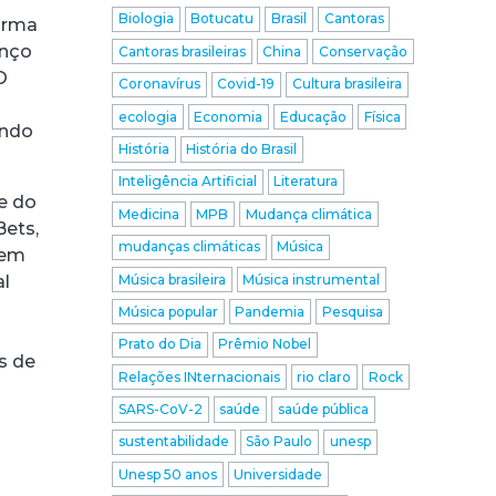
Biologia
Botucatu
Brasil
Cantoras
orma
anço
Cantoras brasileiras
China
Conservação
O
Coronavírus
Covid-19
Cultura brasileira
ecologia
Economia
Educação
Física
indo
História
História do Brasil
Inteligência Artificial
Literatura
de do
Medicina
MPB
Mudança climática
Bets,
mudanças climáticas
Música
tem
Música brasileira
Música instrumental
al
Música popular
Pandemia
Pesquisa
Prato do Dia
Prêmio Nobel
s de
Relações INternacionais
rio claro
Rock
SARS-CoV-2
saúde
saúde pública
sustentabilidade
São Paulo
unesp
Unesp 50 anos
Universidade