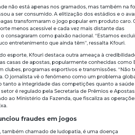
acebook
 Threads
 no WhatsApp
ar no LinkedIn
dade não está apenas nos gramados, mas também na f
sou a ser consumido. A elitização dos estádios e o av
pagas transformaram o jogo popular em produto caro. 
orte menos acessível e cada vez mais distante das
 o consagraram como paixão nacional. “Estamos exclu
uco entretenimento que ainda têm”, ressalta Kfouri.
 do esporte, Kfouri destaca outra ameaça à credibilida
das casas de apostas, popularmente conhecidas como 
m clubes, programas esportivos e transmissões. “Não 
iza. O jornalista vê o fenômeno como um problema glob
o tanto a integridade das competições quanto a saúde
 o setor é regulado pela Secretaria de Prêmios e Apostas
ado ao Ministério da Fazenda, que fiscaliza as operaçõe
xa.
unciou fraudes em jogos
s, também chamado de ludopatia, é uma doença