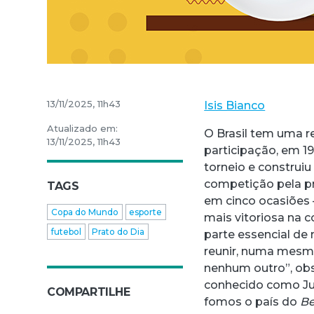
13/11/2025, 11h43
Isis Bianco
Atualizado em:
O Brasil tem uma r
13/11/2025, 11h43
participação, em 1
torneio e construiu
competição pela pr
TAGS
em cinco ocasiões —
Copa do Mundo
esporte
mais vitoriosa na 
futebol
Prato do Dia
parte essencial de 
reunir, numa mesm
nenhum outro”, obse
conhecido como Juc
COMPARTILHE
fomos o país do
Be