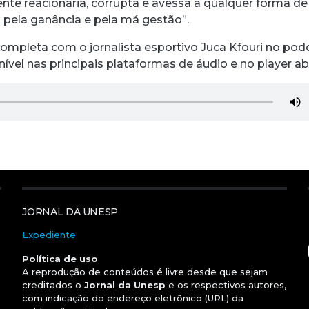
e reacionária, corrupta e avessa a qualquer forma de
pela ganância e pela má gestão”.
completa com o jornalista esportivo Juca Kfouri no pod
nível nas principais plataformas de áudio e no player ab
JORNAL DA UNESP
Expediente
Política de uso
A reprodução de conteúdos é livre desde que sejam
creditados o
Jornal da Unesp
e os respectivos autores,
com indicação do endereço eletrônico (URL) da