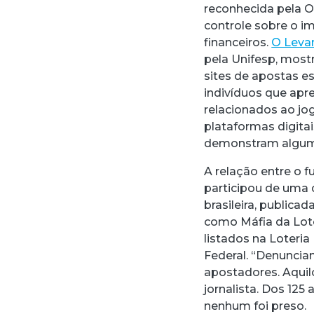
reconhecida pela O
controle sobre o im
financeiros.
O Leva
pela Unifesp, most
sites de apostas e
indivíduos que ap
relacionados ao jog
plataformas digita
demonstram algum 
A relação entre o f
participou de uma
brasileira, publicad
como Máfia da Lote
listados na Loteri
Federal. “Denunciam
apostadores. Aquilo
jornalista. Dos 12
nenhum foi preso.