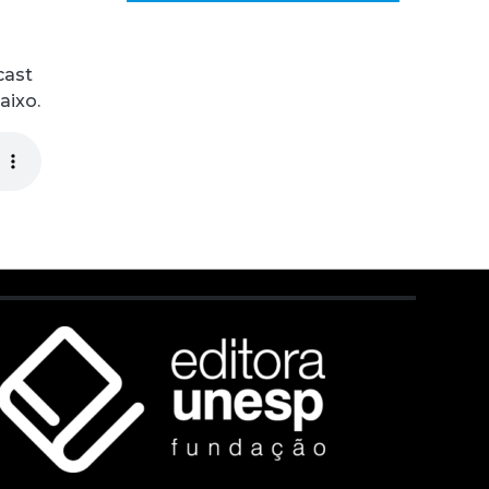
cast
aixo.