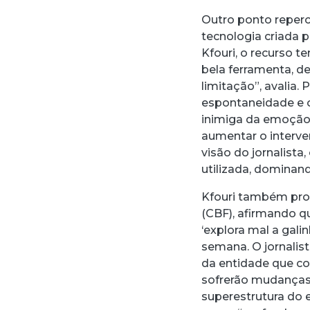
Outro ponto repercu
tecnologia criada pa
Kfouri, o recurso t
bela ferramenta, 
limitação”, avalia.
espontaneidade e o
inimiga da emoção.
aumentar o interven
visão do jornalist
utilizada, dominand
Kfouri também prob
(CBF), afirmando q
‘explora mal a gal
semana. O jornalis
da entidade que co
sofrerão mudanças 
superestrutura do e