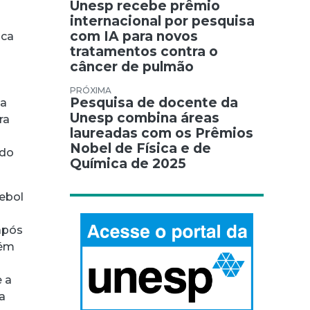
Unesp recebe prêmio
internacional por pesquisa
com IA para novos
uca
tratamentos contra o
a
câncer de pulmão
Pesquisa de docente da
na
Unesp combina áreas
ra
laureadas com os Prêmios
Nobel de Física e de
ndo
Química de 2025
ebol
após
lém
 a
ra