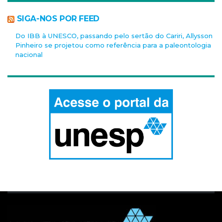
SIGA-NOS POR FEED
Do IBB à UNESCO, passando pelo sertão do Cariri, Allysson
Pinheiro se projetou como referência para a paleontologia
nacional