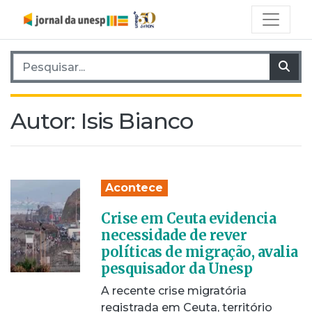
Pesquisar por:
Pes
Autor:
Isis Bianco
Acontece
Crise em Ceuta evidencia
necessidade de rever
políticas de migração, avalia
pesquisador da Unesp
A recente crise migratória
registrada em Ceuta, território