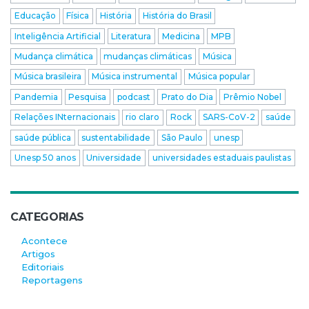
Educação
Física
História
História do Brasil
Inteligência Artificial
Literatura
Medicina
MPB
Mudança climática
mudanças climáticas
Música
Música brasileira
Música instrumental
Música popular
Pandemia
Pesquisa
podcast
Prato do Dia
Prêmio Nobel
Relações INternacionais
rio claro
Rock
SARS-CoV-2
saúde
saúde pública
sustentabilidade
São Paulo
unesp
Unesp 50 anos
Universidade
universidades estaduais paulistas
CATEGORIAS
Acontece
Artigos
Editoriais
Reportagens