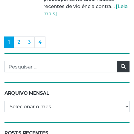
recentes de violência contra…
[Leia
mais]
(current)
1
2
3
4
Pesquisar por:
Pes
ARQUIVO MENSAL
Arquivo mensal
POSTS RECENTES