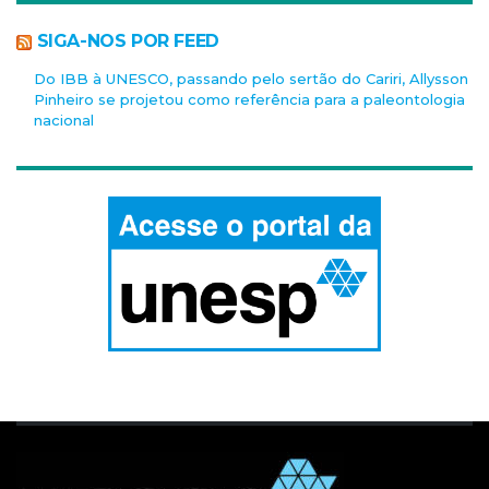
SIGA-NOS POR FEED
Do IBB à UNESCO, passando pelo sertão do Cariri, Allysson
Pinheiro se projetou como referência para a paleontologia
nacional