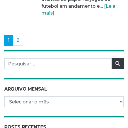
futebol em andamento e…
[Leia
mais]
(current)
1
2
Pesquisar por:
Pes
ARQUIVO MENSAL
Arquivo mensal
POSTS RECENTES