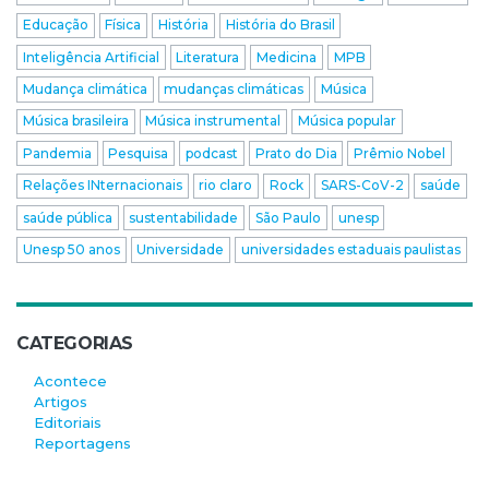
Educação
Física
História
História do Brasil
Inteligência Artificial
Literatura
Medicina
MPB
Mudança climática
mudanças climáticas
Música
Música brasileira
Música instrumental
Música popular
Pandemia
Pesquisa
podcast
Prato do Dia
Prêmio Nobel
Relações INternacionais
rio claro
Rock
SARS-CoV-2
saúde
saúde pública
sustentabilidade
São Paulo
unesp
Unesp 50 anos
Universidade
universidades estaduais paulistas
CATEGORIAS
Acontece
Artigos
Editoriais
Reportagens