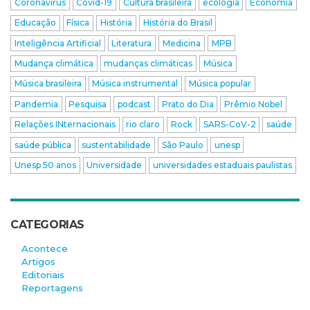
Coronavírus
Covid-19
Cultura brasileira
ecologia
Economia
Educação
Física
História
História do Brasil
Inteligência Artificial
Literatura
Medicina
MPB
Mudança climática
mudanças climáticas
Música
Música brasileira
Música instrumental
Música popular
Pandemia
Pesquisa
podcast
Prato do Dia
Prêmio Nobel
Relações INternacionais
rio claro
Rock
SARS-CoV-2
saúde
saúde pública
sustentabilidade
São Paulo
unesp
Unesp 50 anos
Universidade
universidades estaduais paulistas
CATEGORIAS
Acontece
Artigos
Editoriais
Reportagens