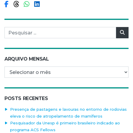
Compartilhar no Facebook
Compartilhar no Threads
Compartilhar no WhatsApp
Compartilhar no LinkedIn
Pesquisar por:
Pes
ARQUIVO MENSAL
Arquivo mensal
POSTS RECENTES
Presença de pastagens e lavouras no entorno de rodovias
eleva o risco de atropelamento de mamíferos
Pesquisador da Unesp é primeiro brasileiro indicado ao
programa ACS Fellows