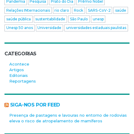
Pandemia
Pesquisa
Prato do Dia
Prêmio Nobel
Relações INternacionais
rio claro
Rock
SARS-CoV-2
saúde
saúde pública
sustentabilidade
São Paulo
unesp
Unesp 50 anos
Universidade
universidades estaduais paulistas
CATEGORIAS
Acontece
Artigos
Editoriais
Reportagens
SIGA-NOS POR FEED
Presença de pastagens e lavouras no entorno de rodovias
eleva o risco de atropelamento de mamíferos