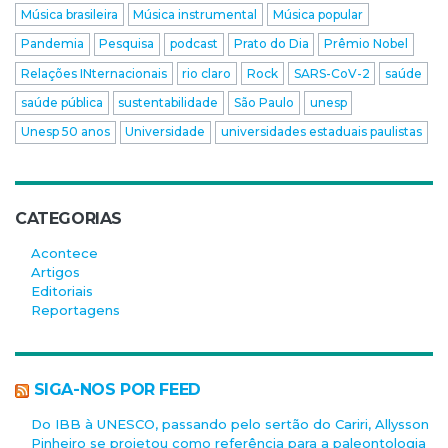
Música brasileira
Música instrumental
Música popular
Pandemia
Pesquisa
podcast
Prato do Dia
Prêmio Nobel
Relações INternacionais
rio claro
Rock
SARS-CoV-2
saúde
saúde pública
sustentabilidade
São Paulo
unesp
Unesp 50 anos
Universidade
universidades estaduais paulistas
CATEGORIAS
Acontece
Artigos
Editoriais
Reportagens
SIGA-NOS POR FEED
Do IBB à UNESCO, passando pelo sertão do Cariri, Allysson
Pinheiro se projetou como referência para a paleontologia