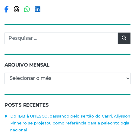
Compartilhar no Facebook
Compartilhar no Threads
Compartilhar no WhatsApp
Compartilhar no LinkedIn
Pesquisar por:
Pes
ARQUIVO MENSAL
Arquivo mensal
POSTS RECENTES
Do IBB à UNESCO, passando pelo sertão do Cariri, Allysson
Pinheiro se projetou como referência para a paleontologia
nacional