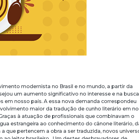
mento modernista no Brasil e no mundo, a partir da
sejou um aumento significativo no interesse e na busca
es em nosso país. A essa nova demanda correspondeu
lvimento maior da tradução de cunho literário em n
l. Graças à atuação de profissionais que combinavam o
gua estrangeira ao conhecimento do cânone literário, d
ra a que pertencem a obra a ser traduzida, novos univers
am ao leitor brasileiro. Um destes desbravadores de