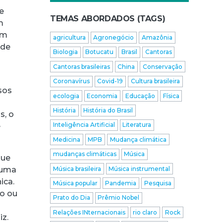
e
TEMAS ABORDADOS (TAGS)
m
Em
agricultura
Agronegócio
Amazônia
ade
Biologia
Botucatu
Brasil
Cantoras
Cantoras brasileiras
China
Conservação
Coronavírus
Covid-19
Cultura brasileira
sos
ecologia
Economia
Educação
Física
História
História do Brasil
s, o
Inteligência Artificial
Literatura
é
Medicina
MPB
Mudança climática
mudanças climáticas
Música
que
Música brasileira
Música instrumental
 uma
ica.
Música popular
Pandemia
Pesquisa
mo ou
Prato do Dia
Prêmio Nobel
Relações INternacionais
rio claro
Rock
iz.