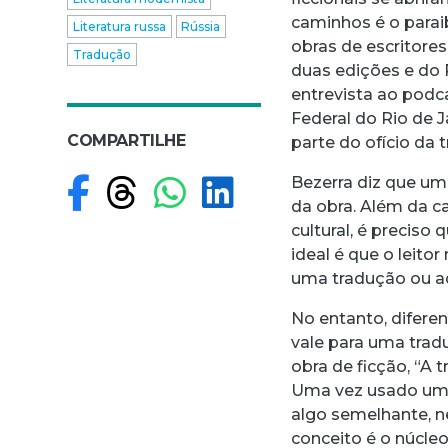
caminhos é o parai
Literatura russa
Rússia
obras de escritore
Tradução
duas edições e do 
entrevista ao podc
Federal do Rio de 
COMPARTILHE
parte do ofício da t
Compartilhar no F
Compartilhar no
Compartilhar
Compartilh
Bezerra diz que um
da obra. Além da c
cultural, é preciso 
ideal é que o leit
uma tradução ou a
No entanto, diferen
vale para uma trad
obra de ficção, “A 
Uma vez usado um c
algo semelhante, n
conceito é o núcleo