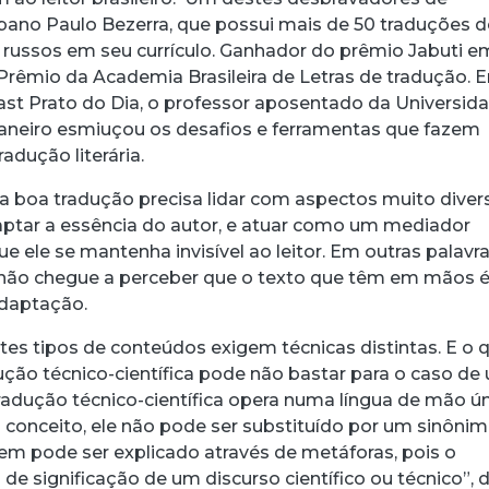
bano Paulo Bezerra, que possui mais de 50 traduções d
s russos em seu currículo. Ganhador do prêmio Jabuti e
Prêmio da Academia Brasileira de Letras de tradução. 
ast Prato do Dia, o professor aposentado da Universid
Janeiro esmiuçou os desafios e ferramentas que fazem
radução literária.
acebook
 Threads
 no WhatsApp
ar no LinkedIn
a boa tradução precisa lidar com aspectos muito diver
aptar a essência do autor, e atuar como um mediador
que ele se mantenha invisível ao leitor. Em outras palavra
or não chegue a perceber que o texto que têm em mãos 
daptação.
tes tipos de conteúdos exigem técnicas distintas. E o 
ução técnico-científica pode não bastar para o caso de
tradução técnico-científica opera numa língua de mão ún
onceito, ele não pode ser substituído por um sinôni
em pode ser explicado através de metáforas, pois o
 de significação de um discurso científico ou técnico”, d