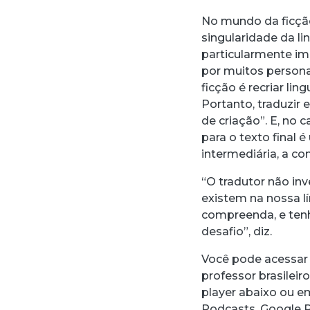
No mundo da ficção
singularidade da l
particularmente im
por muitos persona
ficção é recriar lin
Portanto, traduzir
de criação”. E, no 
para o texto final 
intermediária, a co
“O tradutor não inv
existem na nossa lí
compreenda, e tenha
desafio”, diz.
Você pode acessar a
professor brasilei
player abaixo ou e
Podcasts, Google 