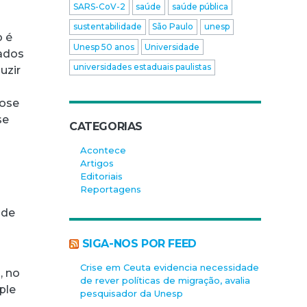
SARS-CoV-2
saúde
saúde pública
sustentabilidade
São Paulo
unesp
o é
Unesp 50 anos
Universidade
oados
universidades estaduais paulistas
uzir
dose
se
CATEGORIAS
Acontece
Artigos
Editoriais
Reportagens
 de
SIGA-NOS POR FEED
Crise em Ceuta evidencia necessidade
, no
de rever políticas de migração, avalia
ple
pesquisador da Unesp