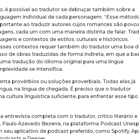
, é possível ao tradutor se debruçar também sobre a
inguagem individual de cada personagem. “Esse métod
portante ao traduzir autores cujos romances são pov
gens, cada um com uma maneira distinta de falar. Trad
guagens e contextos de estilos, culturais e históricos.
 esses contextos requer também do tradutor uma boa 
caso de obras traduzidas de forma indireta, em que a ba
é uma tradução do idioma original para uma língua
mplexidade se intensifica.
enta provérbios ou soluções proverbiais. Todas elas já
ngua, na língua de chegada. É preciso que o tradutor
 cultura linguística suficiente, para enfrentar esse tipo
 entrevista completa com o tradutor, crítico literário e
ro, Paulo Azevedo Bezerra, na plataforma Podcast Unesp
m seu aplicativo de podcast preferido, como Spotify, Ap
Podcasts e Deezer.