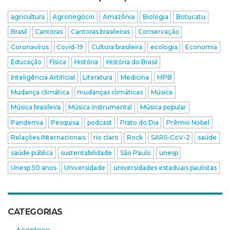
agricultura
Agronegócio
Amazônia
Biologia
Botucatu
Brasil
Cantoras
Cantoras brasileiras
Conservação
Coronavírus
Covid-19
Cultura brasileira
ecologia
Economia
Educação
Física
História
História do Brasil
Inteligência Artificial
Literatura
Medicina
MPB
Mudança climática
mudanças climáticas
Música
Música brasileira
Música instrumental
Música popular
Pandemia
Pesquisa
podcast
Prato do Dia
Prêmio Nobel
Relações INternacionais
rio claro
Rock
SARS-CoV-2
saúde
saúde pública
sustentabilidade
São Paulo
unesp
Unesp 50 anos
Universidade
universidades estaduais paulistas
CATEGORIAS
Acontece