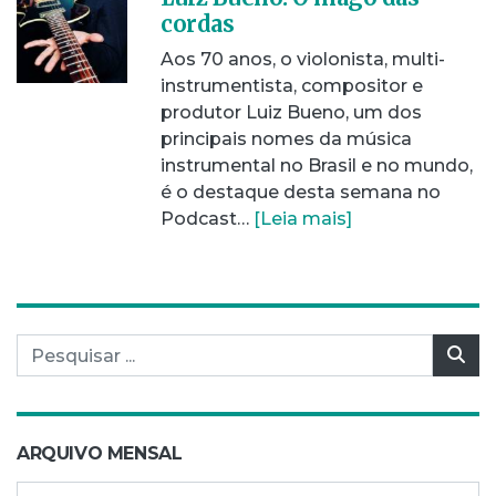
cordas
Aos 70 anos, o violonista, multi-
instrumentista, compositor e
produtor Luiz Bueno, um dos
principais nomes da música
instrumental no Brasil e no mundo,
é o destaque desta semana no
Podcast…
[Leia mais]
Pesquisar por:
Pes
ARQUIVO MENSAL
Arquivo mensal