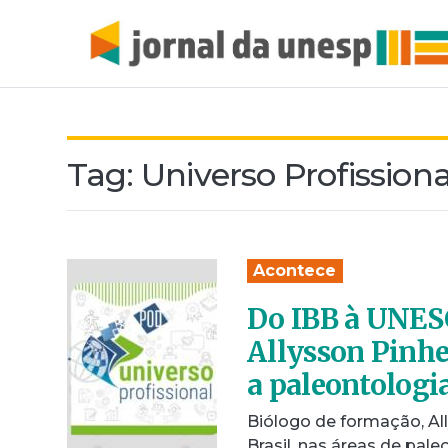
Tag:
Universo Profissiona
Acontece
Do IBB à UNESC
Allysson Pinhe
a paleontologi
Biólogo de formação, All
Brasil, nas áreas de pal