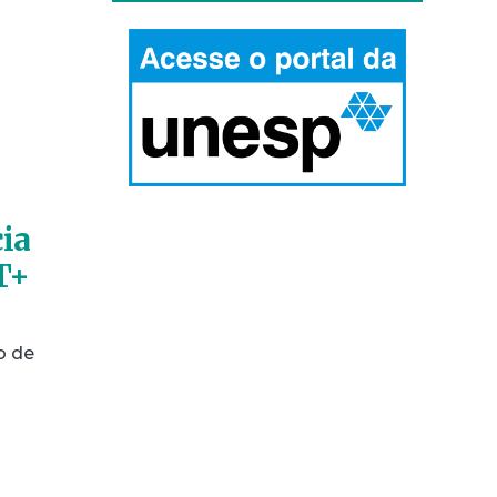
cia
T+
o de