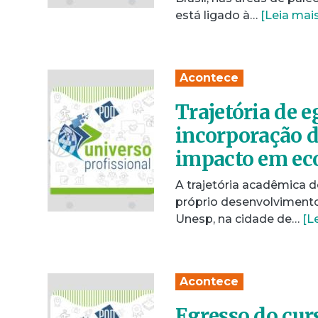
está ligado à…
[Leia mais
Acontece
Trajetória de e
incorporação d
impacto em ec
A trajetória acadêmica
próprio desenvolvimento
Unesp, na cidade de…
[L
Acontece
Egresso do cur