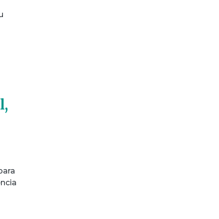
u
l,
para
ncia