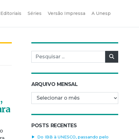
Editoriais
Séries
Versão Impressa
A Unesp
Pesquisar por:
Pesquisar
ARQUIVO MENSAL
Arquivo mensal
,
ara
POSTS RECENTES
do
Do IBB à UNESCO, passando pelo
ra