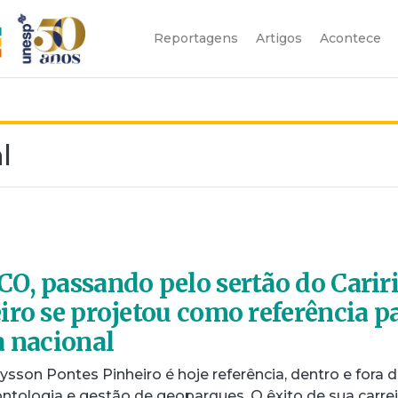
Reportagens
Artigos
Acontece
l
O, passando pelo sertão do Cariri
iro se projetou como referência p
a nacional
ysson Pontes Pinheiro é hoje referência, dentro e fora 
eontologia e gestão de geoparques. O êxito de sua carrei