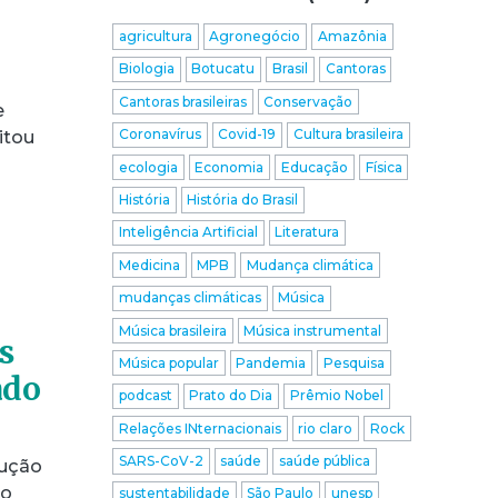
agricultura
Agronegócio
Amazônia
Biologia
Botucatu
Brasil
Cantoras
Cantoras brasileiras
Conservação
e
Coronavírus
Covid-19
Cultura brasileira
itou
ecologia
Economia
Educação
Física
História
História do Brasil
Inteligência Artificial
Literatura
Medicina
MPB
Mudança climática
mudanças climáticas
Música
Música brasileira
Música instrumental
s
Música popular
Pandemia
Pesquisa
ado
podcast
Prato do Dia
Prêmio Nobel
Relações INternacionais
rio claro
Rock
SARS-CoV-2
saúde
saúde pública
dução
so
sustentabilidade
São Paulo
unesp