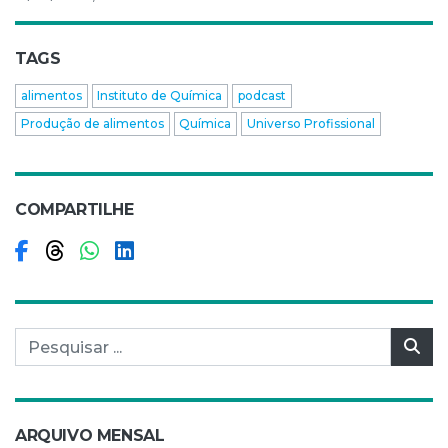
TAGS
alimentos
Instituto de Química
podcast
Produção de alimentos
Química
Universo Profissional
COMPARTILHE
Compartilhar no Facebook
Compartilhar no Threads
Compartilhar no WhatsApp
Compartilhar no LinkedIn
Pesquisar por:
Pes
ARQUIVO MENSAL