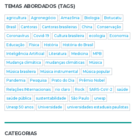
TEMAS ABORDADOS (TAGS)
agricultura
Agronegócio
Amazônia
Biologia
Botucatu
Brasil
Cantoras
Cantoras brasileiras
China
Conservação
Coronavírus
Covid-19
Cultura brasileira
ecologia
Economia
Educação
Física
História
História do Brasil
Inteligência Artificial
Literatura
Medicina
MPB
Mudança climática
mudanças climáticas
Música
Música brasileira
Música instrumental
Música popular
Pandemia
Pesquisa
Prato do Dia
Prêmio Nobel
Relações INternacionais
rio claro
Rock
SARS-CoV-2
saúde
saúde pública
sustentabilidade
São Paulo
unesp
Unesp 50 anos
Universidade
universidades estaduais paulistas
CATEGORIAS