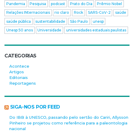
Pandemia
Pesquisa
podcast
Prato do Dia
Prêmio Nobel
Relações INternacionais
rio claro
Rock
SARS-CoV-2
saúde
saúde pública
sustentabilidade
São Paulo
unesp
Unesp 50 anos
Universidade
universidades estaduais paulistas
CATEGORIAS
Acontece
Artigos
Editoriais
Reportagens
SIGA-NOS POR FEED
Do IBB à UNESCO, passando pelo sertão do Cariri, Allysson
Pinheiro se projetou como referência para a paleontologia
nacional