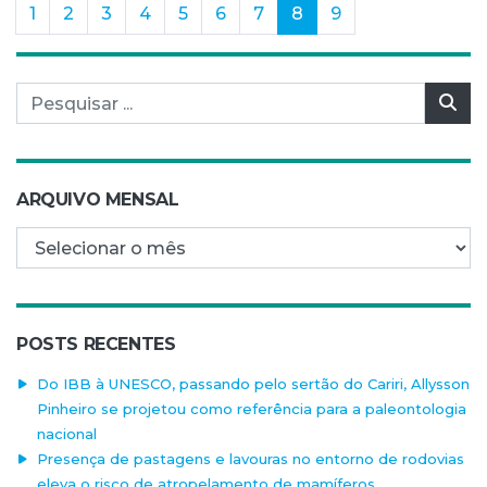
(current)
1
2
3
4
5
6
7
8
9
Pesquisar por:
Pes
ARQUIVO MENSAL
Arquivo mensal
POSTS RECENTES
Do IBB à UNESCO, passando pelo sertão do Cariri, Allysson
Pinheiro se projetou como referência para a paleontologia
nacional
Presença de pastagens e lavouras no entorno de rodovias
eleva o risco de atropelamento de mamíferos