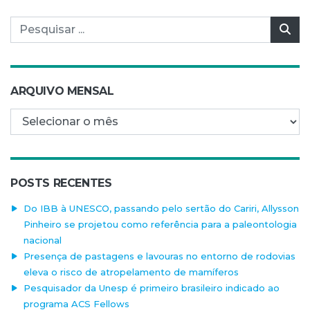
Pesquisar por:
Pes
ARQUIVO MENSAL
Arquivo mensal
POSTS RECENTES
Do IBB à UNESCO, passando pelo sertão do Cariri, Allysson
Pinheiro se projetou como referência para a paleontologia
nacional
Presença de pastagens e lavouras no entorno de rodovias
eleva o risco de atropelamento de mamíferos
Pesquisador da Unesp é primeiro brasileiro indicado ao
programa ACS Fellows