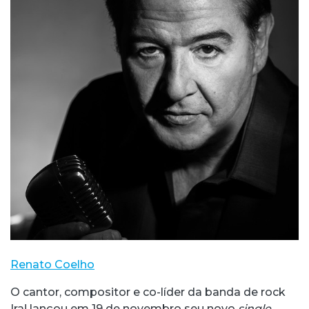
Renato Coelho
O cantor, compositor e co-líder da banda de rock
Ira! lançou em 19 de novembro seu novo
single