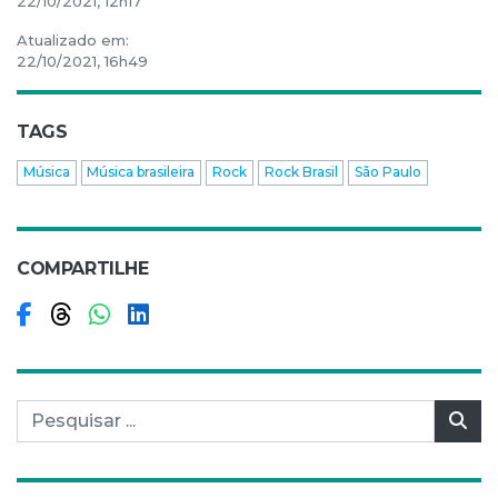
22/10/2021, 12h17
Atualizado em:
22/10/2021, 16h49
TAGS
Música
Música brasileira
Rock
Rock Brasil
São Paulo
COMPARTILHE
Compartilhar no Facebook
Compartilhar no Threads
Compartilhar no WhatsApp
Compartilhar no LinkedIn
Pesquisar por:
Pes