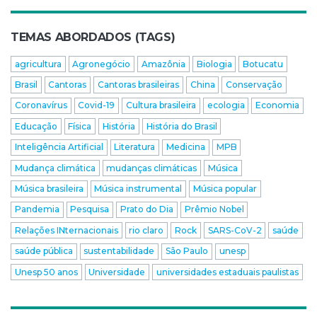
TEMAS ABORDADOS (TAGS)
agricultura
Agronegócio
Amazônia
Biologia
Botucatu
Brasil
Cantoras
Cantoras brasileiras
China
Conservação
Coronavírus
Covid-19
Cultura brasileira
ecologia
Economia
Educação
Física
História
História do Brasil
Inteligência Artificial
Literatura
Medicina
MPB
Mudança climática
mudanças climáticas
Música
Música brasileira
Música instrumental
Música popular
Pandemia
Pesquisa
Prato do Dia
Prêmio Nobel
Relações INternacionais
rio claro
Rock
SARS-CoV-2
saúde
saúde pública
sustentabilidade
São Paulo
unesp
Unesp 50 anos
Universidade
universidades estaduais paulistas