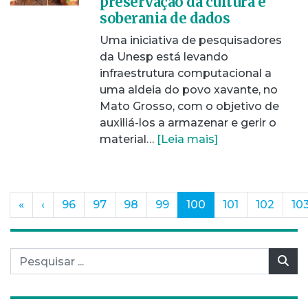
preservação da cultura e
soberania de dados
Uma iniciativa de pesquisadores
da Unesp está levando
infraestrutura computacional a
uma aldeia do povo xavante, no
Mato Grosso, com o objetivo de
auxiliá-los a armazenar e gerir o
material…
[Leia mais]
(current)
«
‹
96
97
98
99
100
101
102
10
Pesquisar por:
Pes