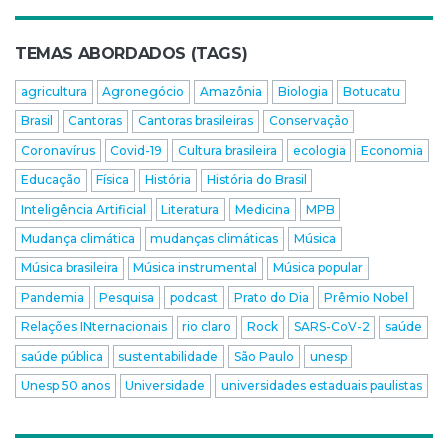
TEMAS ABORDADOS (TAGS)
agricultura
Agronegócio
Amazônia
Biologia
Botucatu
Brasil
Cantoras
Cantoras brasileiras
Conservação
Coronavírus
Covid-19
Cultura brasileira
ecologia
Economia
Educação
Física
História
História do Brasil
Inteligência Artificial
Literatura
Medicina
MPB
Mudança climática
mudanças climáticas
Música
Música brasileira
Música instrumental
Música popular
Pandemia
Pesquisa
podcast
Prato do Dia
Prêmio Nobel
Relações INternacionais
rio claro
Rock
SARS-CoV-2
saúde
saúde pública
sustentabilidade
São Paulo
unesp
Unesp 50 anos
Universidade
universidades estaduais paulistas