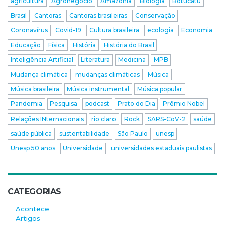
agricultura
Agronegócio
Amazônia
Biologia
Botucatu
Brasil
Cantoras
Cantoras brasileiras
Conservação
Coronavírus
Covid-19
Cultura brasileira
ecologia
Economia
Educação
Física
História
História do Brasil
Inteligência Artificial
Literatura
Medicina
MPB
Mudança climática
mudanças climáticas
Música
Música brasileira
Música instrumental
Música popular
Pandemia
Pesquisa
podcast
Prato do Dia
Prêmio Nobel
Relações INternacionais
rio claro
Rock
SARS-CoV-2
saúde
saúde pública
sustentabilidade
São Paulo
unesp
Unesp 50 anos
Universidade
universidades estaduais paulistas
CATEGORIAS
Acontece
Artigos