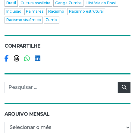
Brasil
Cultura brasileira
Ganga Zumba
História do Brasil
Inclusão
Palmares
Racismo
Racismo estrutural
Racismo sistêmico
Zumbi
COMPARTILHE
Compartilhar no Facebook
Compartilhar no Threads
Compartilhar no WhatsApp
Compartilhar no LinkedIn
Pesquisar por:
Pes
ARQUIVO MENSAL
Arquivo mensal