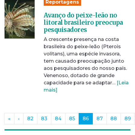
Reportagens
Avanço do peixe-leão no
litoral brasileiro preocupa
pesquisadores
A crescente presença na costa
brasileira do peixe-leão (Pterois
volitans), uma espécie invasora,
tem causado preocupação junto
aos pesquisadores do nosso país.
Venenoso, dotado de grande
capacidade para se adaptar…
[Leia
mais]
(current)
«
‹
82
83
84
85
86
87
88
89