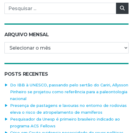
Pesquisar por:
Pes
ARQUIVO MENSAL
Arquivo mensal
POSTS RECENTES
Do IBB à UNESCO, passando pelo sertão do Cariri, Allysson
Pinheiro se projetou como referência para a paleontologia
nacional
Presença de pastagens e lavouras no entorno de rodovias
eleva o risco de atropelamento de mamíferos
Pesquisador da Unesp é primeiro brasileiro indicado ao
programa ACS Fellows
Crise em Ceuta evidencia necessidade de rever políticas