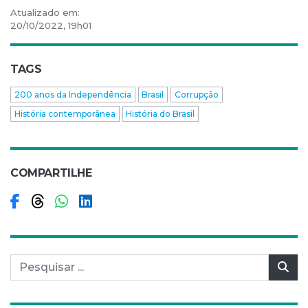
Atualizado em:
20/10/2022, 19h01
TAGS
200 anos da Independência
Brasil
Corrupção
História contemporânea
História do Brasil
COMPARTILHE
Compartilhar no Facebook
Compartilhar no Threads
Compartilhar no WhatsApp
Compartilhar no LinkedIn
Pesquisar por:
Pes