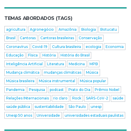
TEMAS ABORDADOS (TAGS)
agricultura
Agronegócio
Amazônia
Biologia
Botucatu
Brasil
Cantoras
Cantoras brasileiras
Conservação
Coronavírus
Covid-19
Cultura brasileira
ecologia
Economia
Educação
Física
História
História do Brasil
Inteligência Artificial
Literatura
Medicina
MPB
Mudança climática
mudanças climáticas
Música
Música brasileira
Música instrumental
Música popular
Pandemia
Pesquisa
podcast
Prato do Dia
Prêmio Nobel
Relações INternacionais
rio claro
Rock
SARS-CoV-2
saúde
saúde pública
sustentabilidade
São Paulo
unesp
Unesp 50 anos
Universidade
universidades estaduais paulistas