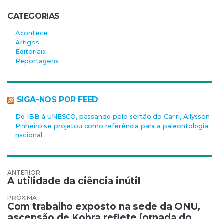
CATEGORIAS
Acontece
Artigos
Editoriais
Reportagens
SIGA-NOS POR FEED
Do IBB à UNESCO, passando pelo sertão do Cariri, Allysson
Pinheiro se projetou como referência para a paleontologia
nacional
Navegação de Post
A utilidade da ciência inútil
Com trabalho exposto na sede da ONU,
ascensão de Kobra reflete jornada do