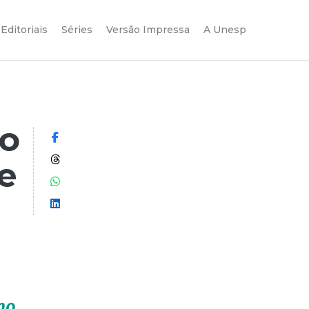
Editoriais
Séries
Versão Impressa
A Unesp
ão
Compartilhar no Facebook
Compartilhar no Threads
de
Compartilhar no WhatsApp
Compartilhar no LinkedIn
no