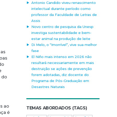
Antonio Candido viveu renascimento
intelectual durante período como
professor da Faculdade de Letras de
Assis
Novo centro de pesquisa da Unesp
investiga sustentabilidade e bem-
estar animal na produção de leite
Di Melo, o “Imorrível”, vive sua melhor
fase
 as
El Niño mais intenso em 2026 não
soas
resultará necessariamente em mais
do
destruição se ações de prevenção
e
forem adotadas, diz docente do
l do
Programa de Pós-Graduação em
Desastres Naturais
s ao
TEMAS ABORDADOS (TAGS)
nça é