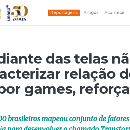
Reportagens
Artigos
Acontece
iante das telas n
acterizar relação 
or games, reforça
00 brasileiros mapeou conjunto de fatores
ncia para desenvolver o chamado Transtor