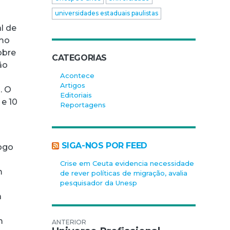
universidades estaduais paulistas
l de
umo
obre
CATEGORIAS
ão
Acontece
Artigos
. O
Editoriais
 e 10
Reportagens
SIGA-NOS POR FEED
Jogo
Crise em Ceuta evidencia necessidade
m
de rever políticas de migração, avalia
pesquisador da Unesp
a
m
Navegação de Post