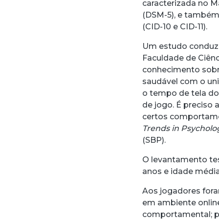
caracterizada no M
(DSM-5), e também 
(CID-10 e CID-11).
Um estudo conduzi
Faculdade de Ciên
conhecimento sobr
saudável com o uni
o tempo de tela do
de jogo. É preciso
certos comportame
Trends in Psycholo
(SBP).
O levantamento test
anos e idade média
Aos jogadores for
em ambiente onlin
comportamental; pr