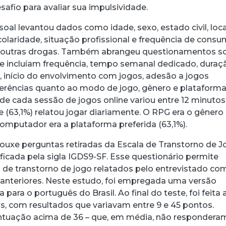
safio para avaliar sua impulsividade.
oal levantou dados como idade, sexo, estado civil, loca
colaridade, situação profissional e frequência de cons
 e outras drogas. Também abrangeu questionamentos s
ue incluíam frequência, tempo semanal dedicado, duraç
 início do envolvimento com jogos, adesão a jogos
eferências quanto ao modo de jogo, gênero e plataforma
e cada sessão de jogos online variou entre 12 minutos
e (63,1%) relatou jogar diariamente. O RPG era o gênero
computador era a plataforma preferida (63,1%).
rouxe perguntas retiradas da Escala de Transtorno de 
tificada pela sigla IGDS9-SF. Esse questionário permite
s de transtorno de jogo relatados pelo entrevistado co
anteriores. Neste estudo, foi empregada uma versão
 para o português do Brasil. Ao final do teste, foi feita 
, com resultados que variavam entre 9 e 45 pontos.
ntuação acima de 36 – que, em média, não respondera