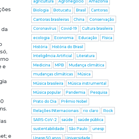
agricultura
Agronegócio
Amazônia
s
ições
Biologia
Botucatu
Brasil
Cantoras
Cantoras brasileiras
China
Conservação
Coronavírus
Covid-19
Cultura brasileira
 da
ecologia
Economia
Educação
Física
o
História
História do Brasil
só,
Inteligência Artificial
Literatura
orno
Medicina
MPB
Mudança climática
e e
a
mudanças climáticas
Música
gia
Música brasileira
Música instrumental
Música popular
Pandemia
Pesquisa
50
Prato do Dia
Prêmio Nobel
ns.
Relações INternacionais
rio claro
Rock
SARS-CoV-2
saúde
saúde pública
das
sustentabilidade
São Paulo
unesp
et; e
Unesp 50 anos
Universidade