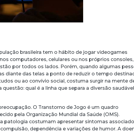
ulação brasileira tem o hábito de jogar videogames
 nos computadores, celulares ou nos próprios consoles,
 estão por todos os lados. Porém, quando algumas pes
s diante das telas a ponto de reduzir o tempo destina
tudos ou ao convívio social, costuma surgir na mente d
 questão: qual é a linha que separa a diversão saudáve
 preocupação. O Transtorno de Jogo é um quadro
hecido pela Organização Mundial da Saúde (OMS).
sa patologia costumam apresentar sintomas associado
acebook
 Threads
 no WhatsApp
ar no LinkedIn
 compulsão, dependência e variações de humor. A doe