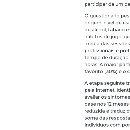
participar de um de
O questionário pess
origem, nível de es
de álcool, tabaco
hábitos de jogo, q
média das sessões,
profissionais e pr
tempo de duração d
horas. A maior part
favorito (30%) e o 
A etapa seguinte t
pela Internet, iden
avaliar os sintoma
base nos 12 meses 
reduzida e traduzida
soma das respostas
Indivíduos com po