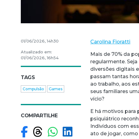
01/06/2026, 14h30
Carolina Fioratti
Atualizado em:
Mais de 70% da pop
01/06/2026, 16h54
regularmente. Seja
diversões digitais
passam tantas hora
TAGS
ao trabalho, aos es
Compulsão
Games
seus familiares uma
vício?
E há motivos para
COMPARTILHE
psiquiátrico recon
Indivíduos com es
Compartilhar no F
Compartilhar no
Compartilhar
Compartilh
ato de jogar, como