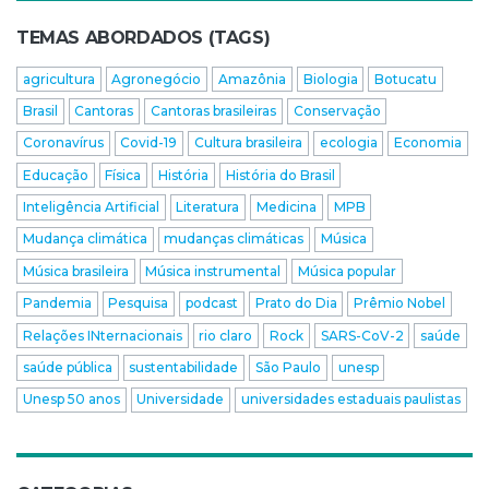
TEMAS ABORDADOS (TAGS)
agricultura
Agronegócio
Amazônia
Biologia
Botucatu
Brasil
Cantoras
Cantoras brasileiras
Conservação
Coronavírus
Covid-19
Cultura brasileira
ecologia
Economia
Educação
Física
História
História do Brasil
Inteligência Artificial
Literatura
Medicina
MPB
Mudança climática
mudanças climáticas
Música
Música brasileira
Música instrumental
Música popular
Pandemia
Pesquisa
podcast
Prato do Dia
Prêmio Nobel
Relações INternacionais
rio claro
Rock
SARS-CoV-2
saúde
saúde pública
sustentabilidade
São Paulo
unesp
Unesp 50 anos
Universidade
universidades estaduais paulistas