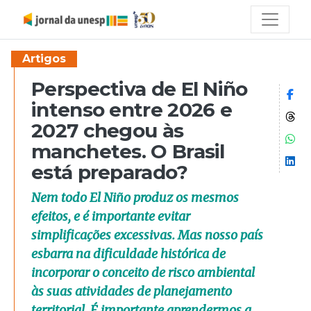
Artigos
Perspectiva de El Niño
Co
intenso entre 2026 e
Co
2027 chegou às
Co
manchetes. O Brasil
Co
está preparado?
Nem todo El Niño produz os mesmos
efeitos, e é importante evitar
simplificações excessivas. Mas nosso país
esbarra na dificuldade histórica de
incorporar o conceito de risco ambiental
às suas atividades de planejamento
territorial. É importante aprendermos a