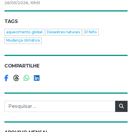
26/05/2026, 10h51
TAGS
aquecimento global
Desastres naturais
El Niño
Mudança climática
COMPARTILHE
Compartilhar no Facebook
Compartilhar no Threads
Compartilhar no WhatsApp
Compartilhar no LinkedIn
Pesquisar por:
Pes