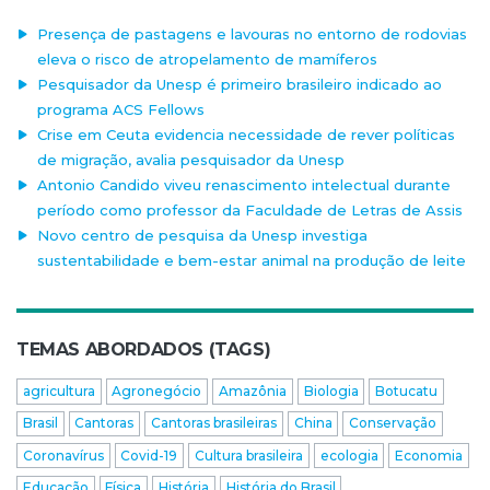
Presença de pastagens e lavouras no entorno de rodovias
eleva o risco de atropelamento de mamíferos
Pesquisador da Unesp é primeiro brasileiro indicado ao
programa ACS Fellows
Crise em Ceuta evidencia necessidade de rever políticas
de migração, avalia pesquisador da Unesp
Antonio Candido viveu renascimento intelectual durante
período como professor da Faculdade de Letras de Assis
Novo centro de pesquisa da Unesp investiga
sustentabilidade e bem-estar animal na produção de leite
TEMAS ABORDADOS (TAGS)
agricultura
Agronegócio
Amazônia
Biologia
Botucatu
Brasil
Cantoras
Cantoras brasileiras
China
Conservação
Coronavírus
Covid-19
Cultura brasileira
ecologia
Economia
Educação
Física
História
História do Brasil