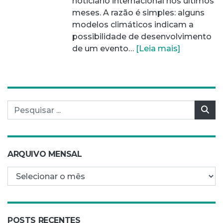
noticiário internacional nos últimos
meses. A razão é simples: alguns
modelos climáticos indicam a
possibilidade de desenvolvimento
de um evento…
[Leia mais]
Pesquisar por:
Pes
ARQUIVO MENSAL
Arquivo mensal
POSTS RECENTES