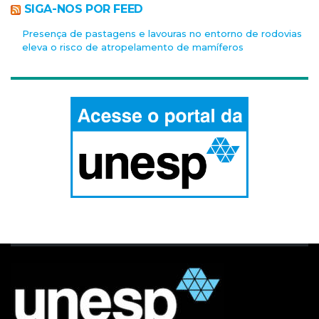
SIGA-NOS POR FEED
Presença de pastagens e lavouras no entorno de rodovias
eleva o risco de atropelamento de mamíferos