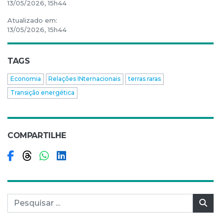
13/05/2026, 15h44
Atualizado em:
13/05/2026, 15h44
TAGS
Economia
Relações INternacionais
terras raras
Transição energética
COMPARTILHE
Compartilhar no Facebook
Compartilhar no Threads
Compartilhar no WhatsApp
Compartilhar no LinkedIn
Pesquisar por:
Pes