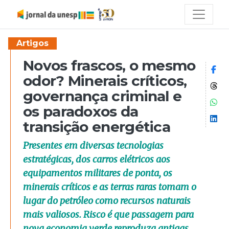
Artigos
Novos frascos, o mesmo
Co
odor? Minerais críticos,
Co
governança criminal e
Co
os paradoxos da
Co
transição energética
Presentes em diversas tecnologias
estratégicas, dos carros elétricos aos
equipamentos militares de ponta, os
minerais críticos e as terras raras tomam o
lugar do petróleo como recursos naturais
mais valiosos. Risco é que passagem para
nova economia verde reproduza antigas