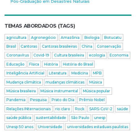
Pós-Graduação em Desastres Naturais
TEMAS ABORDADOS (TAGS)
agricultura
Agronegócio
Amazônia
Biologia
Botucatu
Brasil
Cantoras
Cantoras brasileiras
China
Conservação
Coronavírus
Covid-19
Cultura brasileira
ecologia
Economia
Educação
Física
História
História do Brasil
Inteligência Artificial
Literatura
Medicina
MPB
Mudança climática
mudanças climáticas
Música
Música brasileira
Música instrumental
Música popular
Pandemia
Pesquisa
Prato do Dia
Prêmio Nobel
Relações INternacionais
rio claro
Rock
SARS-CoV-2
saúde
saúde pública
sustentabilidade
São Paulo
unesp
Unesp 50 anos
Universidade
universidades estaduais paulistas