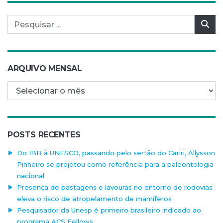
Pesquisar por:
Pes
ARQUIVO MENSAL
Arquivo mensal
POSTS RECENTES
Do IBB à UNESCO, passando pelo sertão do Cariri, Allysson
Pinheiro se projetou como referência para a paleontologia
nacional
Presença de pastagens e lavouras no entorno de rodovias
eleva o risco de atropelamento de mamíferos
Pesquisador da Unesp é primeiro brasileiro indicado ao
programa ACS Fellows