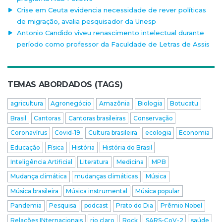
Crise em Ceuta evidencia necessidade de rever políticas
de migração, avalia pesquisador da Unesp
Antonio Candido viveu renascimento intelectual durante
período como professor da Faculdade de Letras de Assis
TEMAS ABORDADOS (TAGS)
agricultura
Agronegócio
Amazônia
Biologia
Botucatu
Brasil
Cantoras
Cantoras brasileiras
Conservação
Coronavírus
Covid-19
Cultura brasileira
ecologia
Economia
Educação
Física
História
História do Brasil
Inteligência Artificial
Literatura
Medicina
MPB
Mudança climática
mudanças climáticas
Música
Música brasileira
Música instrumental
Música popular
Pandemia
Pesquisa
podcast
Prato do Dia
Prêmio Nobel
Relações INternacionais
rio claro
Rock
SARS-CoV-2
saúde