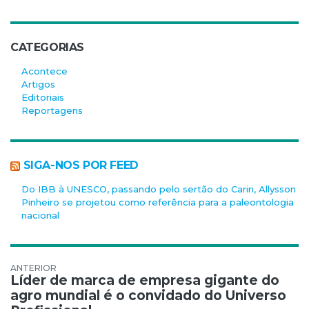
CATEGORIAS
Acontece
Artigos
Editoriais
Reportagens
SIGA-NOS POR FEED
Do IBB à UNESCO, passando pelo sertão do Cariri, Allysson
Pinheiro se projetou como referência para a paleontologia
nacional
Navegação de Post
Líder de marca de empresa gigante do
agro mundial é o convidado do Universo