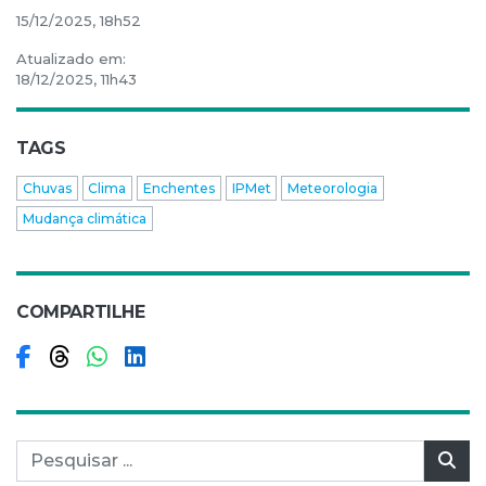
15/12/2025, 18h52
Atualizado em:
18/12/2025, 11h43
TAGS
Chuvas
Clima
Enchentes
IPMet
Meteorologia
Mudança climática
COMPARTILHE
Compartilhar no Facebook
Compartilhar no Threads
Compartilhar no WhatsApp
Compartilhar no LinkedIn
Pesquisar por:
Pes