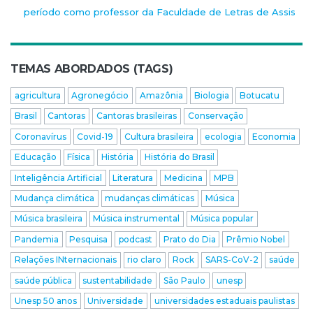
período como professor da Faculdade de Letras de Assis
TEMAS ABORDADOS (TAGS)
agricultura
Agronegócio
Amazônia
Biologia
Botucatu
Brasil
Cantoras
Cantoras brasileiras
Conservação
Coronavírus
Covid-19
Cultura brasileira
ecologia
Economia
Educação
Física
História
História do Brasil
Inteligência Artificial
Literatura
Medicina
MPB
Mudança climática
mudanças climáticas
Música
Música brasileira
Música instrumental
Música popular
Pandemia
Pesquisa
podcast
Prato do Dia
Prêmio Nobel
Relações INternacionais
rio claro
Rock
SARS-CoV-2
saúde
saúde pública
sustentabilidade
São Paulo
unesp
Unesp 50 anos
Universidade
universidades estaduais paulistas