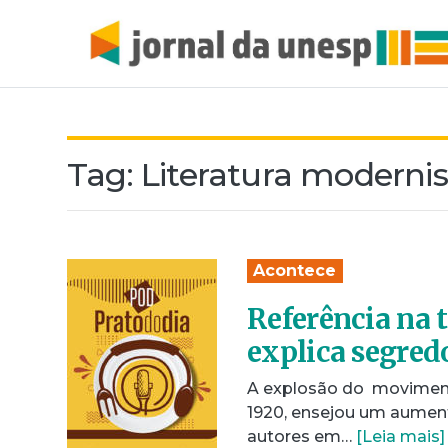
Tag:
Literatura modernis
Acontece
Referência na t
explica segredo
A explosão do movimento
1920, ensejou um aumento
autores em…
[Leia mais]