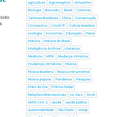
agricultura
Agronegócio
Amazônia
Biologia
Botucatu
Brasil
Cantoras
 sido
Cantoras brasileiras
China
Conservação
s
Coronavírus
Covid-19
Cultura brasileira
ecologia
Economia
Educação
Física
História
História do Brasil
Inteligência Artificial
Literatura
Medicina
MPB
Mudança climática
mudanças climáticas
Música
Música brasileira
Música instrumental
Música popular
Pandemia
Pesquisa
Prato do Dia
Prêmio Nobel
Relações INternacionais
rio claro
Rock
SARS-CoV-2
saúde
saúde pública
sustentabilidade
São Paulo
unesp