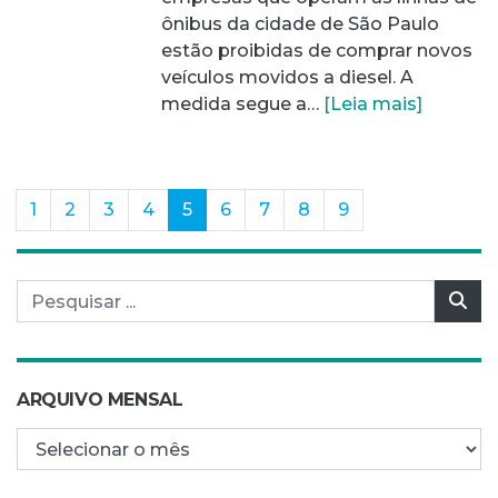
ônibus da cidade de São Paulo
estão proibidas de comprar novos
veículos movidos a diesel. A
medida segue a…
[Leia mais]
(current)
1
2
3
4
5
6
7
8
9
Pesquisar por:
Pes
ARQUIVO MENSAL
Arquivo mensal