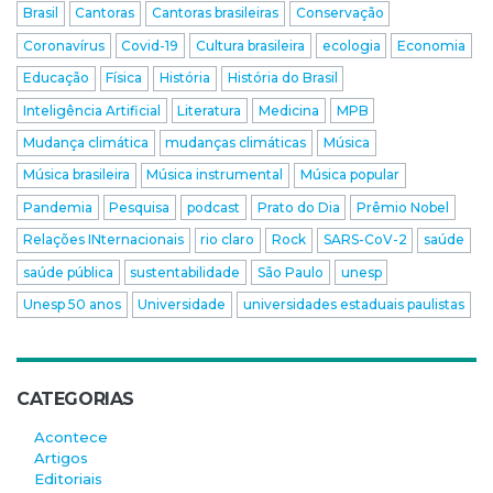
Brasil
Cantoras
Cantoras brasileiras
Conservação
Coronavírus
Covid-19
Cultura brasileira
ecologia
Economia
Educação
Física
História
História do Brasil
Inteligência Artificial
Literatura
Medicina
MPB
Mudança climática
mudanças climáticas
Música
Música brasileira
Música instrumental
Música popular
Pandemia
Pesquisa
podcast
Prato do Dia
Prêmio Nobel
Relações INternacionais
rio claro
Rock
SARS-CoV-2
saúde
saúde pública
sustentabilidade
São Paulo
unesp
Unesp 50 anos
Universidade
universidades estaduais paulistas
CATEGORIAS
Acontece
Artigos
Editoriais