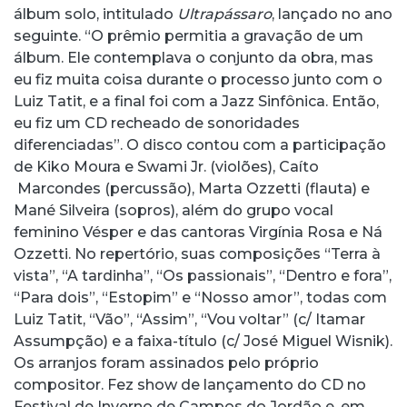
álbum solo, intitulado
Ultrapássaro
, lançado no ano
seguinte. “O prêmio permitia a gravação de um
álbum. Ele contemplava o conjunto da obra, mas
eu fiz muita coisa durante o processo junto com o
Luiz Tatit, e a final foi com a Jazz Sinfônica. Então,
eu fiz um CD recheado de sonoridades
diferenciadas”. O disco contou com a participação
de Kiko Moura e Swami Jr. (violões), Caíto
Marcondes (percussão), Marta Ozzetti (flauta) e
Mané Silveira (sopros), além do grupo vocal
feminino Vésper e das cantoras Virgínia Rosa e Ná
Ozzetti. No repertório, suas composições “Terra à
vista”, “A tardinha”, “Os passionais”, “Dentro e fora”,
“Para dois”, “Estopim” e “Nosso amor”, todas com
Luiz Tatit, “Vão”, “Assim”, “Vou voltar” (c/ Itamar
Assumpção) e a faixa-título (c/ José Miguel Wisnik).
Os arranjos foram assinados pelo próprio
compositor. Fez show de lançamento do CD no
Festival de Inverno de Campos do Jordão e, em