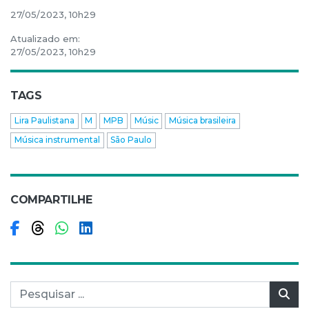
27/05/2023, 10h29
Atualizado em:
27/05/2023, 10h29
TAGS
Lira Paulistana
M
MPB
Músic
Música brasileira
Música instrumental
São Paulo
COMPARTILHE
Compartilhar no Facebook
Compartilhar no Threads
Compartilhar no WhatsApp
Compartilhar no LinkedIn
Pesquisar por:
Pes