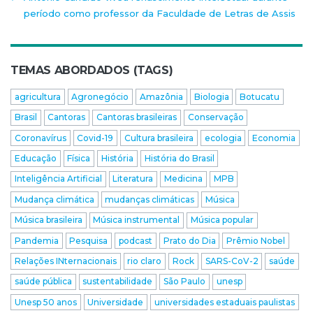
período como professor da Faculdade de Letras de Assis
TEMAS ABORDADOS (TAGS)
agricultura
Agronegócio
Amazônia
Biologia
Botucatu
Brasil
Cantoras
Cantoras brasileiras
Conservação
Coronavírus
Covid-19
Cultura brasileira
ecologia
Economia
Educação
Física
História
História do Brasil
Inteligência Artificial
Literatura
Medicina
MPB
Mudança climática
mudanças climáticas
Música
Música brasileira
Música instrumental
Música popular
Pandemia
Pesquisa
podcast
Prato do Dia
Prêmio Nobel
Relações INternacionais
rio claro
Rock
SARS-CoV-2
saúde
saúde pública
sustentabilidade
São Paulo
unesp
Unesp 50 anos
Universidade
universidades estaduais paulistas