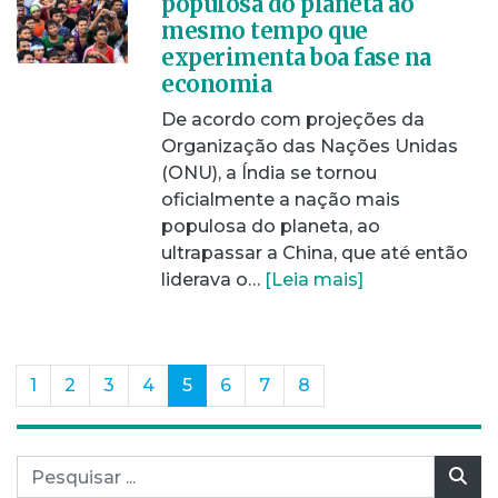
populosa do planeta ao
mesmo tempo que
experimenta boa fase na
economia
De acordo com projeções da
Organização das Nações Unidas
(ONU), a Índia se tornou
oficialmente a nação mais
populosa do planeta, ao
ultrapassar a China, que até então
liderava o…
[Leia mais]
(current)
1
2
3
4
5
6
7
8
Pesquisar por:
Pes