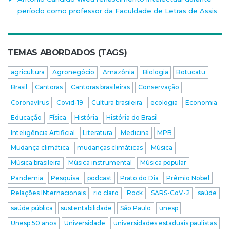
período como professor da Faculdade de Letras de Assis
TEMAS ABORDADOS (TAGS)
agricultura
Agronegócio
Amazônia
Biologia
Botucatu
Brasil
Cantoras
Cantoras brasileiras
Conservação
Coronavírus
Covid-19
Cultura brasileira
ecologia
Economia
Educação
Física
História
História do Brasil
Inteligência Artificial
Literatura
Medicina
MPB
Mudança climática
mudanças climáticas
Música
Música brasileira
Música instrumental
Música popular
Pandemia
Pesquisa
podcast
Prato do Dia
Prêmio Nobel
Relações INternacionais
rio claro
Rock
SARS-CoV-2
saúde
saúde pública
sustentabilidade
São Paulo
unesp
Unesp 50 anos
Universidade
universidades estaduais paulistas