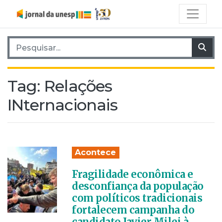
Pesquisar por:
Pes
Tag:
Relações
INternacionais
Acontece
Fragilidade econômica e
desconfiança da população
com políticos tradicionais
fortalecem campanha do
candidato Javier Milei à