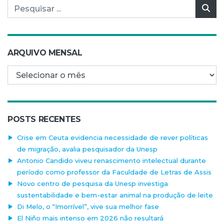
Pesquisar por:
Pes
ARQUIVO MENSAL
Arquivo mensal
POSTS RECENTES
Crise em Ceuta evidencia necessidade de rever políticas
de migração, avalia pesquisador da Unesp
Antonio Candido viveu renascimento intelectual durante
período como professor da Faculdade de Letras de Assis
Novo centro de pesquisa da Unesp investiga
sustentabilidade e bem-estar animal na produção de leite
Di Melo, o “Imorrível”, vive sua melhor fase
El Niño mais intenso em 2026 não resultará