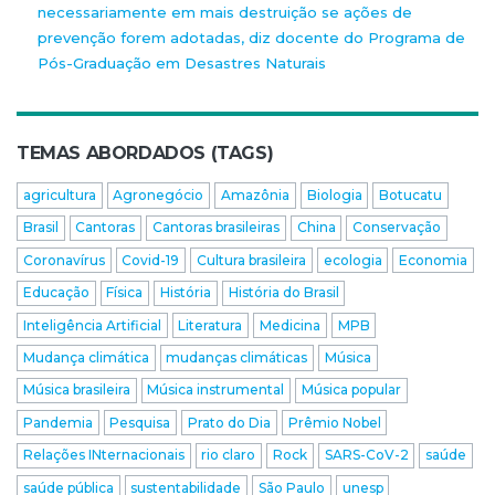
necessariamente em mais destruição se ações de
prevenção forem adotadas, diz docente do Programa de
Pós-Graduação em Desastres Naturais
TEMAS ABORDADOS (TAGS)
agricultura
Agronegócio
Amazônia
Biologia
Botucatu
Brasil
Cantoras
Cantoras brasileiras
China
Conservação
Coronavírus
Covid-19
Cultura brasileira
ecologia
Economia
Educação
Física
História
História do Brasil
Inteligência Artificial
Literatura
Medicina
MPB
Mudança climática
mudanças climáticas
Música
Música brasileira
Música instrumental
Música popular
Pandemia
Pesquisa
Prato do Dia
Prêmio Nobel
Relações INternacionais
rio claro
Rock
SARS-CoV-2
saúde
saúde pública
sustentabilidade
São Paulo
unesp