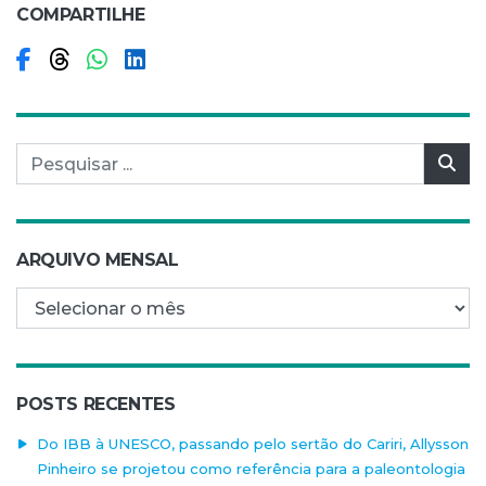
COMPARTILHE
Compartilhar no Facebook
Compartilhar no Threads
Compartilhar no WhatsApp
Compartilhar no LinkedIn
Pesquisar por:
Pes
ARQUIVO MENSAL
Arquivo mensal
POSTS RECENTES
Do IBB à UNESCO, passando pelo sertão do Cariri, Allysson
Pinheiro se projetou como referência para a paleontologia