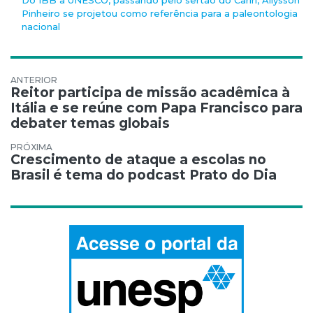
Do IBB à UNESCO, passando pelo sertão do Cariri, Allysson
Pinheiro se projetou como referência para a paleontologia
nacional
Navegação de Post
Reitor participa de missão acadêmica à
Itália e se reúne com Papa Francisco para
debater temas globais
Crescimento de ataque a escolas no
Brasil é tema do podcast Prato do Dia