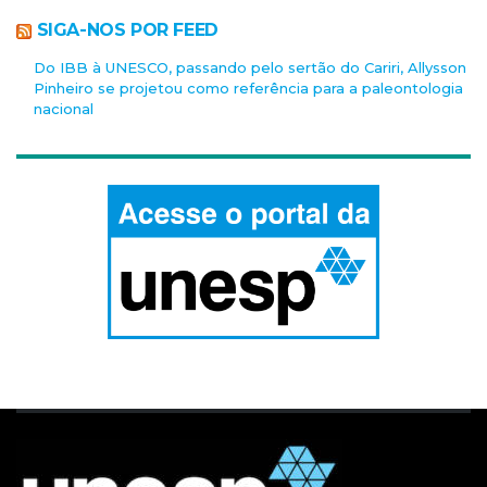
SIGA-NOS POR FEED
Do IBB à UNESCO, passando pelo sertão do Cariri, Allysson
Pinheiro se projetou como referência para a paleontologia
nacional