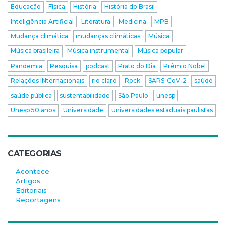
Educação
Física
História
História do Brasil
Inteligência Artificial
Literatura
Medicina
MPB
Mudança climática
mudanças climáticas
Música
Música brasileira
Música instrumental
Música popular
Pandemia
Pesquisa
podcast
Prato do Dia
Prêmio Nobel
Relações INternacionais
rio claro
Rock
SARS-CoV-2
saúde
saúde pública
sustentabilidade
São Paulo
unesp
Unesp 50 anos
Universidade
universidades estaduais paulistas
CATEGORIAS
Acontece
Artigos
Editoriais
Reportagens