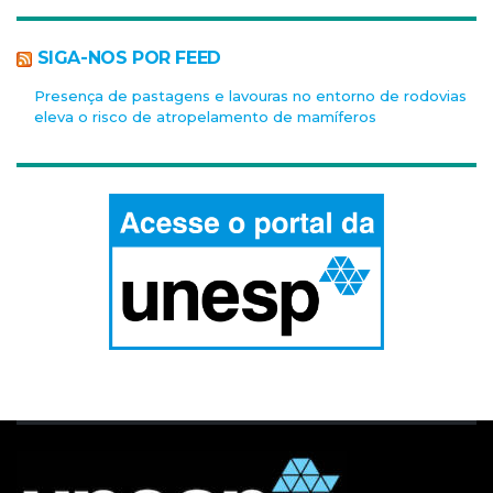
SIGA-NOS POR FEED
Presença de pastagens e lavouras no entorno de rodovias
eleva o risco de atropelamento de mamíferos