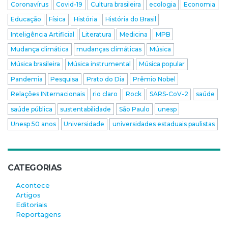
Coronavírus
Covid-19
Cultura brasileira
ecologia
Economia
Educação
Física
História
História do Brasil
Inteligência Artificial
Literatura
Medicina
MPB
Mudança climática
mudanças climáticas
Música
Música brasileira
Música instrumental
Música popular
Pandemia
Pesquisa
Prato do Dia
Prêmio Nobel
Relações INternacionais
rio claro
Rock
SARS-CoV-2
saúde
saúde pública
sustentabilidade
São Paulo
unesp
Unesp 50 anos
Universidade
universidades estaduais paulistas
CATEGORIAS
Acontece
Artigos
Editoriais
Reportagens