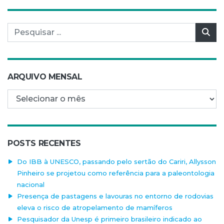
Pesquisar por:
Pes
ARQUIVO MENSAL
Arquivo mensal
POSTS RECENTES
Do IBB à UNESCO, passando pelo sertão do Cariri, Allysson
Pinheiro se projetou como referência para a paleontologia
nacional
Presença de pastagens e lavouras no entorno de rodovias
eleva o risco de atropelamento de mamíferos
Pesquisador da Unesp é primeiro brasileiro indicado ao