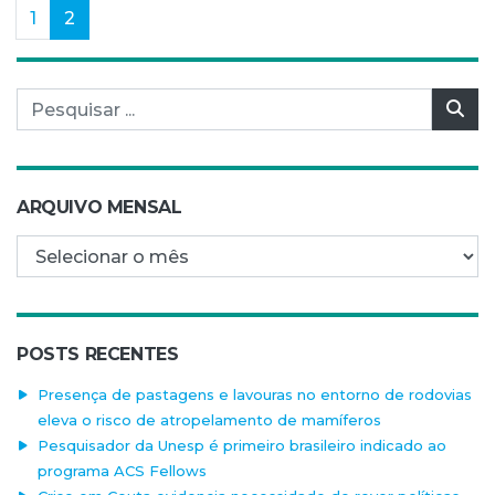
(current)
1
2
Pesquisar por:
Pes
ARQUIVO MENSAL
Arquivo mensal
POSTS RECENTES
Presença de pastagens e lavouras no entorno de rodovias
eleva o risco de atropelamento de mamíferos
Pesquisador da Unesp é primeiro brasileiro indicado ao
programa ACS Fellows