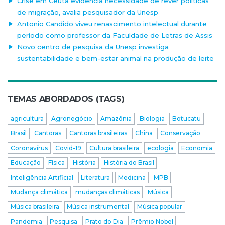
Crise em Ceuta evidencia necessidade de rever políticas
de migração, avalia pesquisador da Unesp
Antonio Candido viveu renascimento intelectual durante
período como professor da Faculdade de Letras de Assis
Novo centro de pesquisa da Unesp investiga
sustentabilidade e bem-estar animal na produção de leite
TEMAS ABORDADOS (TAGS)
agricultura
Agronegócio
Amazônia
Biologia
Botucatu
Brasil
Cantoras
Cantoras brasileiras
China
Conservação
Coronavírus
Covid-19
Cultura brasileira
ecologia
Economia
Educação
Física
História
História do Brasil
Inteligência Artificial
Literatura
Medicina
MPB
Mudança climática
mudanças climáticas
Música
Música brasileira
Música instrumental
Música popular
Pandemia
Pesquisa
Prato do Dia
Prêmio Nobel