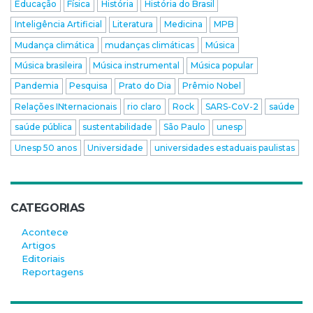
Educação
Física
História
História do Brasil
Inteligência Artificial
Literatura
Medicina
MPB
Mudança climática
mudanças climáticas
Música
Música brasileira
Música instrumental
Música popular
Pandemia
Pesquisa
Prato do Dia
Prêmio Nobel
Relações INternacionais
rio claro
Rock
SARS-CoV-2
saúde
saúde pública
sustentabilidade
São Paulo
unesp
Unesp 50 anos
Universidade
universidades estaduais paulistas
CATEGORIAS
Acontece
Artigos
Editoriais
Reportagens