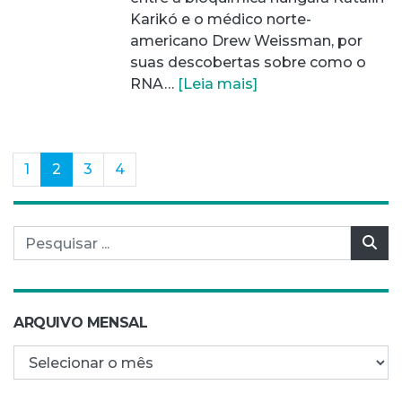
Karikó e o médico norte-
americano Drew Weissman, por
suas descobertas sobre como o
RNA…
[Leia mais]
(current)
1
2
3
4
Pesquisar por:
Pes
ARQUIVO MENSAL
Arquivo mensal