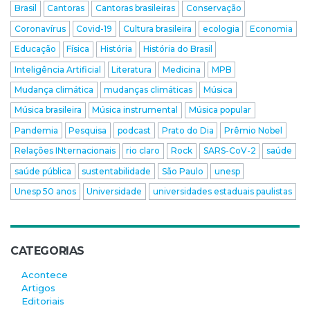
Brasil
Cantoras
Cantoras brasileiras
Conservação
Coronavírus
Covid-19
Cultura brasileira
ecologia
Economia
Educação
Física
História
História do Brasil
Inteligência Artificial
Literatura
Medicina
MPB
Mudança climática
mudanças climáticas
Música
Música brasileira
Música instrumental
Música popular
Pandemia
Pesquisa
podcast
Prato do Dia
Prêmio Nobel
Relações INternacionais
rio claro
Rock
SARS-CoV-2
saúde
saúde pública
sustentabilidade
São Paulo
unesp
Unesp 50 anos
Universidade
universidades estaduais paulistas
CATEGORIAS
Acontece
Artigos
Editoriais