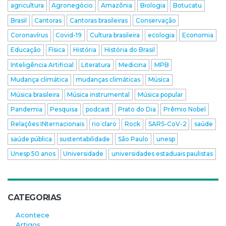
agricultura
Agronegócio
Amazônia
Biologia
Botucatu
Brasil
Cantoras
Cantoras brasileiras
Conservação
Coronavírus
Covid-19
Cultura brasileira
ecologia
Economia
Educação
Física
História
História do Brasil
Inteligência Artificial
Literatura
Medicina
MPB
Mudança climática
mudanças climáticas
Música
Música brasileira
Música instrumental
Música popular
Pandemia
Pesquisa
podcast
Prato do Dia
Prêmio Nobel
Relações INternacionais
rio claro
Rock
SARS-CoV-2
saúde
saúde pública
sustentabilidade
São Paulo
unesp
Unesp 50 anos
Universidade
universidades estaduais paulistas
CATEGORIAS
Acontece
Artigos