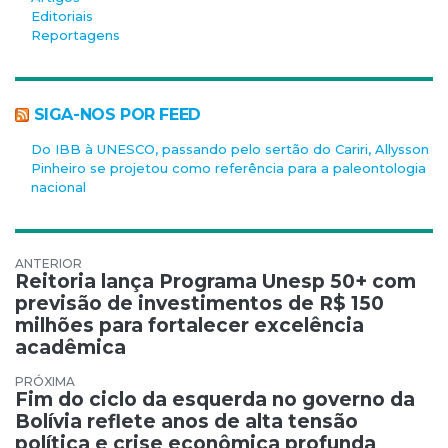
Editoriais
Reportagens
SIGA-NOS POR FEED
Do IBB à UNESCO, passando pelo sertão do Cariri, Allysson
Pinheiro se projetou como referência para a paleontologia
nacional
Navegação de Post
Reitoria lança Programa Unesp 50+ com
previsão de investimentos de R$ 150
milhões para fortalecer excelência
acadêmica
Fim do ciclo da esquerda no governo da
Bolívia reflete anos de alta tensão
política e crise econômica profunda