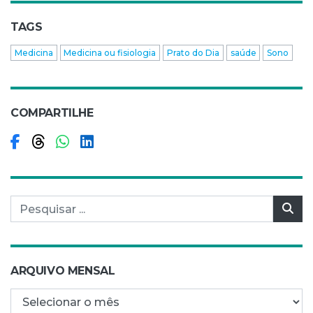
TAGS
Medicina
Medicina ou fisiologia
Prato do Dia
saúde
Sono
COMPARTILHE
Compartilhar no Facebook
Compartilhar no Threads
Compartilhar no WhatsApp
Compartilhar no LinkedIn
Pesquisar por:
Pes
ARQUIVO MENSAL
Arquivo mensal