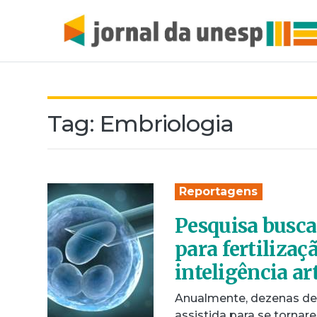
Tag:
Embriologia
Reportagens
Pesquisa busca
para fertilizaç
inteligência art
Anualmente, dezenas de m
assistida para se tornar