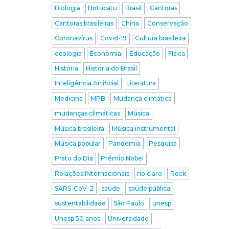
Biologia
Botucatu
Brasil
Cantoras
Cantoras brasileiras
China
Conservação
Coronavírus
Covid-19
Cultura brasileira
ecologia
Economia
Educação
Física
História
História do Brasil
Inteligência Artificial
Literatura
Medicina
MPB
Mudança climática
mudanças climáticas
Música
Música brasileira
Música instrumental
Música popular
Pandemia
Pesquisa
Prato do Dia
Prêmio Nobel
Relações INternacionais
rio claro
Rock
SARS-CoV-2
saúde
saúde pública
sustentabilidade
São Paulo
unesp
Unesp 50 anos
Universidade