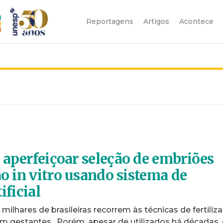
Reportagens
Artigos
Acontece
 aperfeiçoar seleção de embriões
ão in vitro usando sistema de
ificial
ilhares de brasileiras recorrem às técnicas de fertiliz
em gestantes. Porém, apesar de utilizados há décadas, 