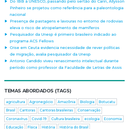
Do IBB à UNESCO, passando pelo sertão do Cariri, Allysson
Pinheiro se projetou como referência para a paleontologia
nacional
Presença de pastagens e lavouras no entorno de rodovias
eleva o risco de atropelamento de mamíferos
Pesquisador da Unesp é primeiro brasileiro indicado ao
programa ACS Fellows
Crise em Ceuta evidencia necessidade de rever políticas
de migração, avalia pesquisador da Unesp
Antonio Candido viveu renascimento intelectual durante
período como professor da Faculdade de Letras de Assis
TEMAS ABORDADOS (TAGS)
agricultura
Agronegócio
Amazônia
Biologia
Botucatu
Brasil
Cantoras
Cantoras brasileiras
Conservação
Coronavírus
Covid-19
Cultura brasileira
ecologia
Economia
Educação
Física
História
História do Brasil