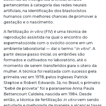
pertencentes à categoria das redes neurais
artificiais, na identificação dos blastocistos
humanos com melhores chances de promover a
gestação e o nascimento.
A fertilização
in vitro
(FIV) é uma técnica de
reprodução assistida na qual o encontro do
espermatozoide com o ovócito ocorre em um
ambiente laboratorial — daí o termo “
in vitro
”. A
partir desse passo inicial, os embriões são
formados e cultivados no laboratório, até o
momento de serem transferidos para o útero da
mulher. A técnica foi realizada com sucesso pela
primeira vez em 1978, pelos ingleses Patrick
Steptoe e Robert Edwards. Já, no Brasil, o primeiro
“bebê de proveta” foi a paranaense Anna Paula
Bettencourt Caldeira, nascida em 1984. Desde
então, a técnica de fertilização
in vitro
vem sendo
estudada e melhorada de maneira a alcançar taxas