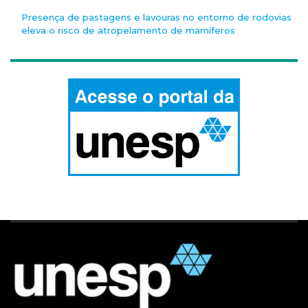
Presença de pastagens e lavouras no entorno de rodovias
eleva o risco de atropelamento de mamíferos