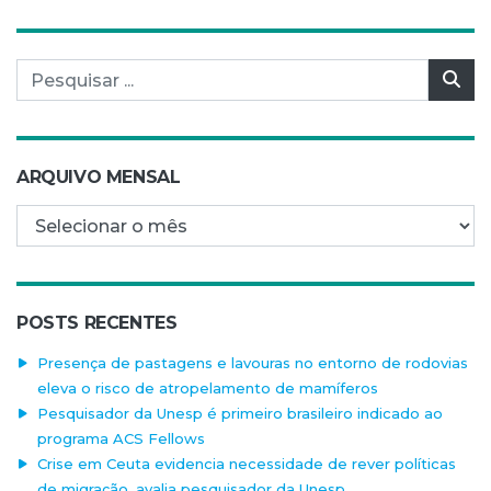
Pesquisar por:
Pes
ARQUIVO MENSAL
Arquivo mensal
POSTS RECENTES
Presença de pastagens e lavouras no entorno de rodovias
eleva o risco de atropelamento de mamíferos
Pesquisador da Unesp é primeiro brasileiro indicado ao
programa ACS Fellows
Crise em Ceuta evidencia necessidade de rever políticas
de migração, avalia pesquisador da Unesp