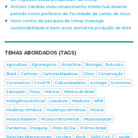
Antonio Candido viveu renascimento intelectual durante
período como professor da Faculdade de Letras de Assis
Novo centro de pesquisa da Unesp investiga
sustentabilidade e bem-estar animal na produção de leite
TEMAS ABORDADOS (TAGS)
agricultura
Agronegócio
Amazônia
Biologia
Botucatu
Brasil
Cantoras
Cantoras brasileiras
China
Conservação
Coronavírus
Covid-19
Cultura brasileira
ecologia
Economia
Educação
Física
História
História do Brasil
Inteligência Artificial
Literatura
Medicina
MPB
Mudança climática
mudanças climáticas
Música
Música brasileira
Música instrumental
Música popular
Pandemia
Pesquisa
Prato do Dia
Prêmio Nobel
Relações INternacionais
rio claro
Rock
SARS-CoV-2
saúde