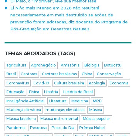
Di Melo, o “Imorrível”, vive sua melhor fase
El Niño mais intenso em 2026 não resultará
necessariamente em mais destruição se ações de
prevenção forem adotadas, diz docente do Programa de
Pós-Graduação em Desastres Naturais
TEMAS ABORDADOS (TAGS)
agricultura
Agronegócio
Amazônia
Biologia
Botucatu
Brasil
Cantoras
Cantoras brasileiras
China
Conservação
Coronavírus
Covid-19
Cultura brasileira
ecologia
Economia
Educação
Física
História
História do Brasil
Inteligência Artificial
Literatura
Medicina
MPB
Mudança climática
mudanças climáticas
Música
Música brasileira
Música instrumental
Música popular
Pandemia
Pesquisa
Prato do Dia
Prêmio Nobel