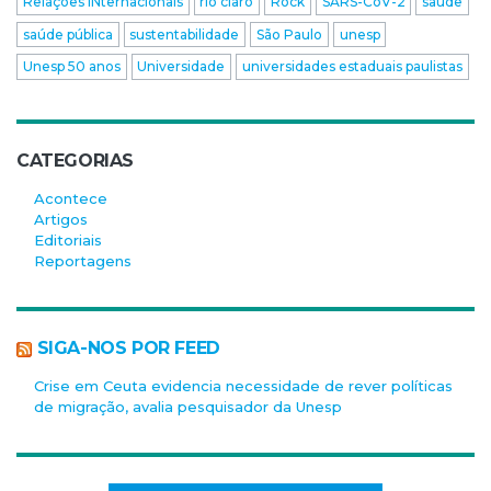
Relações INternacionais
rio claro
Rock
SARS-CoV-2
saúde
saúde pública
sustentabilidade
São Paulo
unesp
Unesp 50 anos
Universidade
universidades estaduais paulistas
CATEGORIAS
Acontece
Artigos
Editoriais
Reportagens
SIGA-NOS POR FEED
Crise em Ceuta evidencia necessidade de rever políticas
de migração, avalia pesquisador da Unesp