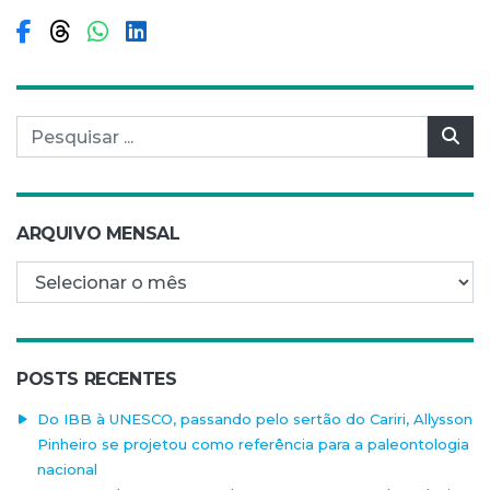
Compartilhar no Facebook
Compartilhar no Threads
Compartilhar no WhatsApp
Compartilhar no LinkedIn
Pesquisar por:
Pes
ARQUIVO MENSAL
Arquivo mensal
POSTS RECENTES
Do IBB à UNESCO, passando pelo sertão do Cariri, Allysson
Pinheiro se projetou como referência para a paleontologia
nacional