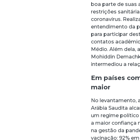
boa parte de suas 
restrições sanitár
coronavírus. Realiz
entendimento da pa
para participar des
contatos acadêmic
Médio. Além dela, 
Mohiddin Demachkia
intermediou a rel
Em países com 
maior
No levantamento, a
Arábia Saudita alc
um regime político
a maior confiança 
na gestão da pand
vacinação: 92% em