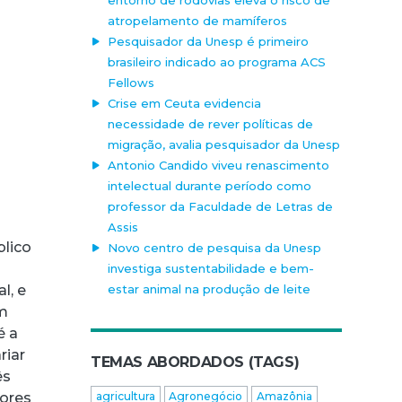
atropelamento de mamíferos
Pesquisador da Unesp é primeiro
brasileiro indicado ao programa ACS
Fellows
Crise em Ceuta evidencia
necessidade de rever políticas de
migração, avalia pesquisador da Unesp
Antonio Candido viveu renascimento
intelectual durante período como
professor da Faculdade de Letras de
Assis
blico
Novo centro de pesquisa da Unesp
a
investiga sustentabilidade e bem-
l, e
estar animal na produção de leite
em
é a
riar
TEMAS ABORDADOS (TAGS)
ês
dores
agricultura
Agronegócio
Amazônia