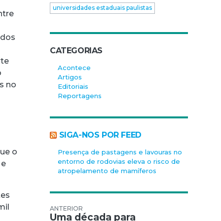
universidades estaduais paulistas
ntre
 dos
CATEGORIAS
rte
Acontece
o
Artigos
as no
Editoriais
Reportagens
SIGA-NOS POR FEED
que o
Presença de pastagens e lavouras no
entorno de rodovias eleva o risco de
 e
atropelamento de mamíferos
tes
mil
Navegação de Post
Uma década para