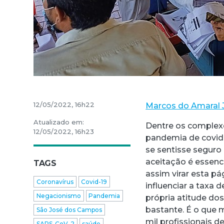
12/05/2022, 16h22
Marcos do Amaral 
Atualizado em:
Dentre os complex
12/05/2022, 16h23
pandemia de covid-
se sentisse seguro 
aceitação é essenci
TAGS
assim virar esta pá
Coronavírus
Covid-19
influenciar a taxa 
Negacionismo
Pandemia
própria atitude dos
bastante. É o que 
São José dos Campos
mil profissionais 
SARS-CoV-2
saúde