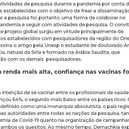
atividades de pesquisa durante a pandemia por conta 
ias estabelecidas com o objetivo de frear a disseminaçã
ar a pesquisa foi, portanto, uma forma de colaborar no
ndemia e seguir com atividades de pesquisa. O convi
te projeto global surgiu em virtude principalmente de
os estabelecidos com pesquisadores da região do Ori
assina o artigo pela Unesp o estudante de doutorado A
, natural da Síria e formado na Arábia Saudita, que
ação com os demais pesquisadores.
renda mais alta, confiança nas vacinas fo
 intenção de se vacinar entre os profissionais de saúde
ançou 64%, o segundo mais baixo entre os países ricos
 definido como uma monarquia absolutista, o país regi
nas autoridades entre todas as nações da pesquisa, ta
emia de Covid-19 quanto na organização de campanha
 ambos os quesitos. Ao mesmo tempo, Demachkia exp