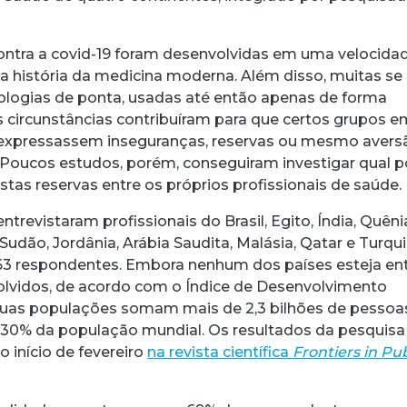
ontra a covid-19 foram desenvolvidas em uma velocida
 história da medicina moderna. Além disso, muitas se
logias de ponta, usadas até então apenas de forma
acebook
 Threads
 no WhatsApp
ar no LinkedIn
s circunstâncias contribuíram para que certos grupos e
expressassem inseguranças, reservas ou mesmo avers
r. Poucos estudos, porém, conseguiram investigar qual 
estas reservas entre os próprios profissionais de saúde.
trevistaram profissionais do Brasil, Egito, Índia, Quêni
 Sudão, Jordânia, Arábia Saudita, Malásia, Qatar e Turqui
63 respondentes. Embora nenhum dos países esteja en
lvidos, de acordo com o Índice de Desenvolvimento
suas populações somam mais de 2,3 bilhões de pessoa
0% da população mundial. Os resultados da pesquisa
 início de fevereiro
na revista científica
Frontiers in Pub