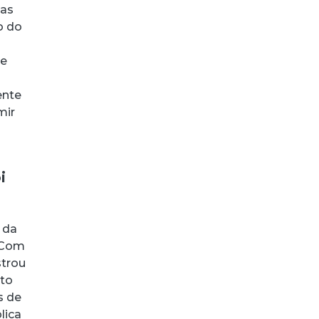
das
o do
te
ente
mir
i
 da
. Com
strou
nto
s de
lica