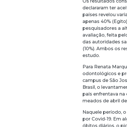
Os resultados con
declararam ter ace
países revelou vari
apenas 40% (Egito)
pesquisadores a al
avaliação, feita p
das autoridades sa
(10%). Ambos os re
estudo.
Para Renata Marqu
odontológicos e pr
campus de São Jos
Brasil, o levanta
país enfrentava na 
meados de abril de
Naquele período, o
por Covid-19. Em al
óbitos diários, o 