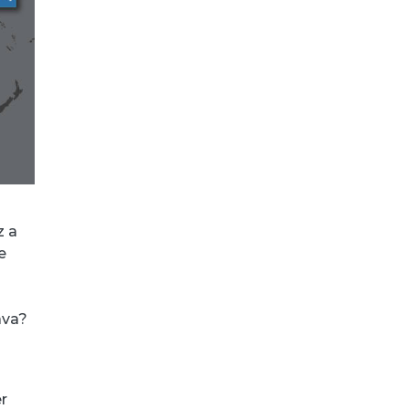
z a
e
ava?
r