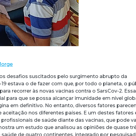
Jorge
os desafios suscitados pelo surgimento abrupto da
19 estava o de fazer com que, por todo o planeta, o pú
para recorrer às novas vacinas contra o SarsCov-2. Ess
al para que se possa alcançar imunidade em nível globa
gina em definitivo. No entanto, diversos fatores parec
de aceitação nos diferentes países. E um destes fatores 
 profissionais de saúde diante das vacinas, que pode va
mostra um estudo que analisou as opiniões de quase tr
de saúde de quatro continentes, integrado por pesquisa