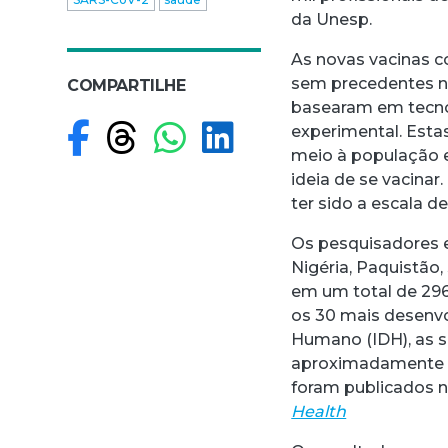
da Unesp.
As novas vacinas c
sem precedentes na
COMPARTILHE
basearam em tecno
Compartilhar no F
Compartilhar no
Compartilhar
Compartilh
experimental. Esta
meio à população 
ideia de se vacina
ter sido a escala d
Os pesquisadores en
Nigéria, Paquistão,
em um total de 29
os 30 mais desenvo
Humano (IDH), as 
aproximadamente 3
foram publicados no
Health