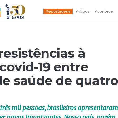
Reportagens
Artigos
Acontece
resistências à
covid-19 entre
 de saúde de quatr
três mil pessoas, brasileiros apresentaram
ber novos imunizantes. Nosso país, porém