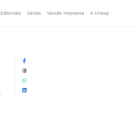
Editoriais
Séries
Versão Impressa
A Unesp
Compartilhar no Facebook
Compartilhar no Threads
Compartilhar no WhatsApp
o
Compartilhar no LinkedIn