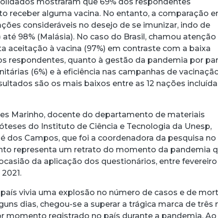
solidados mostraram que 69% dos respondentes
ito receber alguma vacina. No entanto, a comparação e
ações consideráveis no desejo de se imunizar, indo de
 até 98% (Malásia). No caso do Brasil, chamou atenção
ta aceitação à vacina (97%) em contraste com a baixa
elos respondentes, quanto à gestão da pandemia por pa
nitárias (6%) e à eficiência nas campanhas de vacinaçã
sultados são os mais baixos entre as 12 nações incluíd
es Marinho, docente do departamento de materiais
óteses do Instituto de Ciência e Tecnologia da Unesp,
é dos Campos, que foi a coordenadora da pesquisa no
mento representa um retrato do momento da pandemia 
ocasião da aplicação dos questionários, entre fevereiro
 2021.
 país vivia uma explosão no número de casos e de mor
guns dias, chegou-se a superar a trágica marca de três 
pior momento registrado no país durante a pandemia. Ao