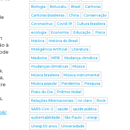
Biologia
Botucatu
Brasil
Cantoras
Cantoras brasileiras
China
Conservação
de
Coronavírus
Covid-19
Cultura brasileira
ecologia
Economia
Educação
Física
m
História
História do Brasil
ão à
Inteligência Artificial
Literatura
pode
Medicina
MPB
Mudança climática
mudanças climáticas
Música
a,
Música brasileira
Música instrumental
a,
Música popular
Pandemia
Pesquisa
tre
Prato do Dia
Prêmio Nobel
s,
Relações INternacionais
rio claro
Rock
SARS-CoV-2
saúde
saúde pública
lic
sustentabilidade
São Paulo
unesp
Unesp 50 anos
Universidade