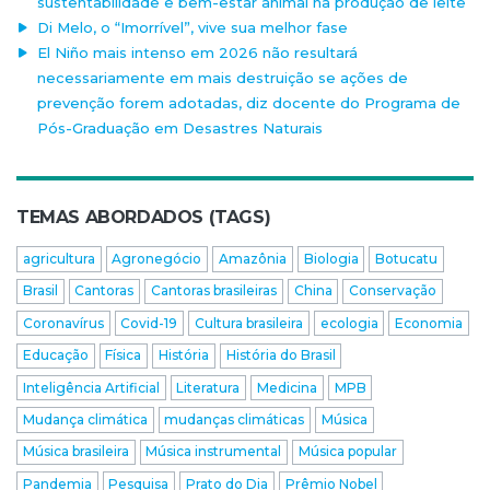
sustentabilidade e bem-estar animal na produção de leite
Di Melo, o “Imorrível”, vive sua melhor fase
El Niño mais intenso em 2026 não resultará
necessariamente em mais destruição se ações de
prevenção forem adotadas, diz docente do Programa de
Pós-Graduação em Desastres Naturais
TEMAS ABORDADOS (TAGS)
agricultura
Agronegócio
Amazônia
Biologia
Botucatu
Brasil
Cantoras
Cantoras brasileiras
China
Conservação
Coronavírus
Covid-19
Cultura brasileira
ecologia
Economia
Educação
Física
História
História do Brasil
Inteligência Artificial
Literatura
Medicina
MPB
Mudança climática
mudanças climáticas
Música
Música brasileira
Música instrumental
Música popular
Pandemia
Pesquisa
Prato do Dia
Prêmio Nobel