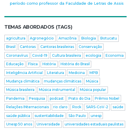
período como professor da Faculdade de Letras de Assis
TEMAS ABORDADOS (TAGS)
agricultura
Agronegócio
Amazônia
Biologia
Botucatu
Brasil
Cantoras
Cantoras brasileiras
Conservação
Coronavírus
Covid-19
Cultura brasileira
ecologia
Economia
Educação
Física
História
História do Brasil
Inteligência Artificial
Literatura
Medicina
MPB
Mudança climática
mudanças climáticas
Música
Música brasileira
Música instrumental
Música popular
Pandemia
Pesquisa
podcast
Prato do Dia
Prêmio Nobel
Relações INternacionais
rio claro
Rock
SARS-CoV-2
saúde
saúde pública
sustentabilidade
São Paulo
unesp
Unesp 50 anos
Universidade
universidades estaduais paulistas