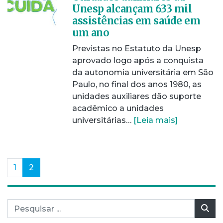
Unesp alcançam 633 mil
assistências em saúde em
um ano
Previstas no Estatuto da Unesp
aprovado logo após a conquista
da autonomia universitária em São
Paulo, no final dos anos 1980, as
unidades auxiliares dão suporte
acadêmico a unidades
universitárias…
[Leia mais]
(current)
1
2
Pesquisar por:
Pes