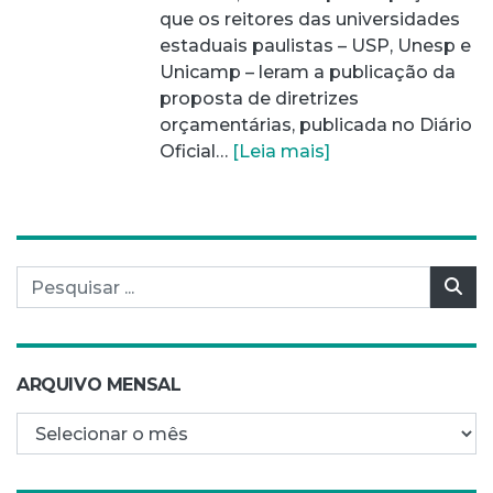
que os reitores das universidades
estaduais paulistas – USP, Unesp e
Unicamp – leram a publicação da
proposta de diretrizes
orçamentárias, publicada no Diário
Oficial…
[Leia mais]
Pesquisar por:
Pes
ARQUIVO MENSAL
Arquivo mensal