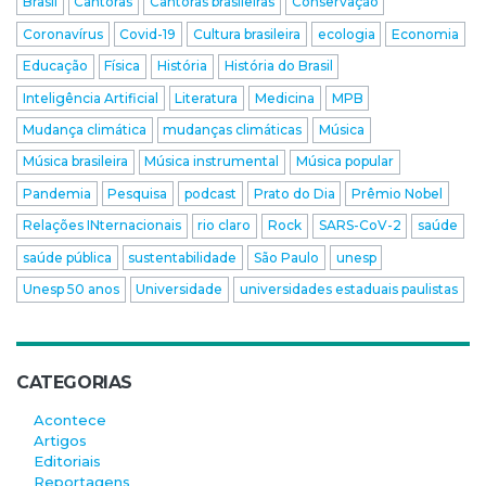
Brasil
Cantoras
Cantoras brasileiras
Conservação
Coronavírus
Covid-19
Cultura brasileira
ecologia
Economia
Educação
Física
História
História do Brasil
Inteligência Artificial
Literatura
Medicina
MPB
Mudança climática
mudanças climáticas
Música
Música brasileira
Música instrumental
Música popular
Pandemia
Pesquisa
podcast
Prato do Dia
Prêmio Nobel
Relações INternacionais
rio claro
Rock
SARS-CoV-2
saúde
saúde pública
sustentabilidade
São Paulo
unesp
Unesp 50 anos
Universidade
universidades estaduais paulistas
CATEGORIAS
Acontece
Artigos
Editoriais
Reportagens