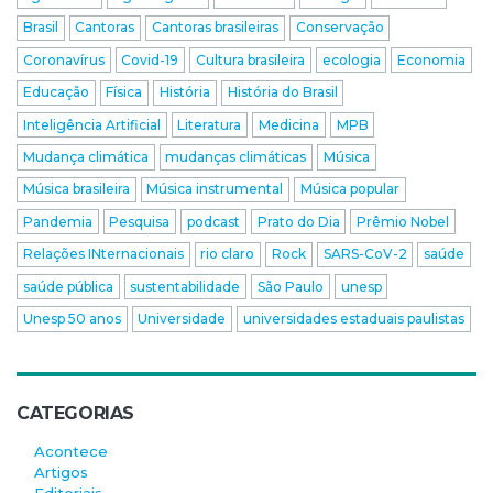
Brasil
Cantoras
Cantoras brasileiras
Conservação
Coronavírus
Covid-19
Cultura brasileira
ecologia
Economia
Educação
Física
História
História do Brasil
Inteligência Artificial
Literatura
Medicina
MPB
Mudança climática
mudanças climáticas
Música
Música brasileira
Música instrumental
Música popular
Pandemia
Pesquisa
podcast
Prato do Dia
Prêmio Nobel
Relações INternacionais
rio claro
Rock
SARS-CoV-2
saúde
saúde pública
sustentabilidade
São Paulo
unesp
Unesp 50 anos
Universidade
universidades estaduais paulistas
CATEGORIAS
Acontece
Artigos