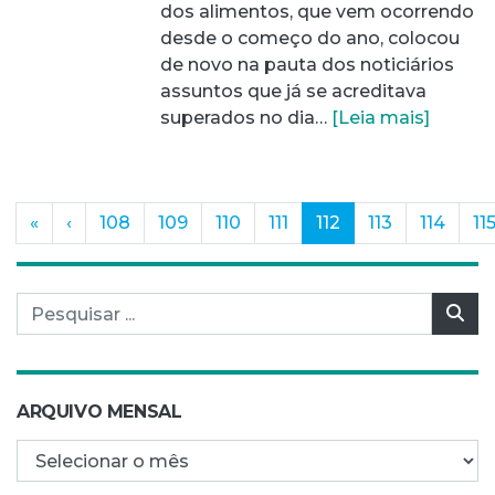
dos alimentos, que vem ocorrendo
desde o começo do ano, colocou
de novo na pauta dos noticiários
assuntos que já se acreditava
superados no dia…
[Leia mais]
(current)
«
‹
108
109
110
111
112
113
114
11
Pesquisar por:
Pes
ARQUIVO MENSAL
Arquivo mensal