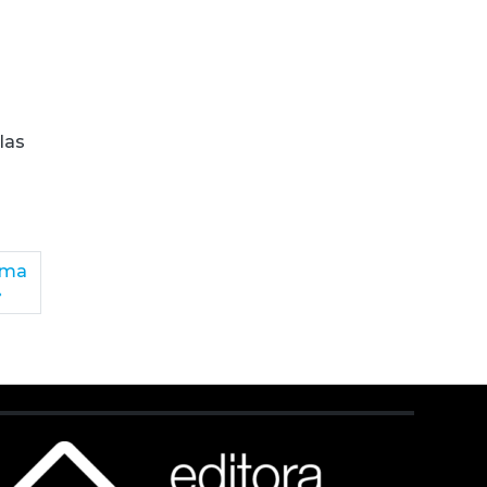
las
ima
»