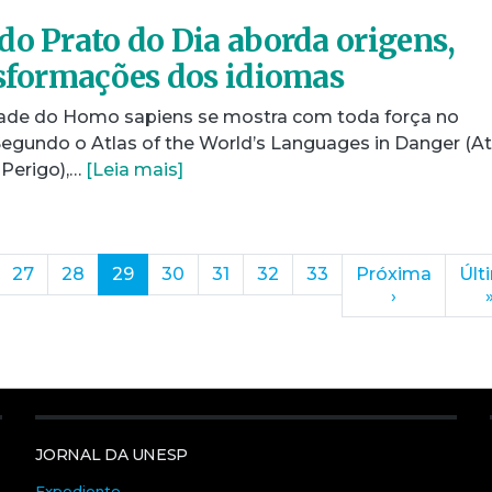
do Prato do Dia aborda origens,
nsformações dos idiomas
idade do Homo sapiens se mostra com toda força no
Segundo o Atlas of the World’s Languages in Danger (At
Perigo),…
[Leia mais]
(current)
27
28
29
30
31
32
33
Próxima
Últ
›
JORNAL DA UNESP
Expediente