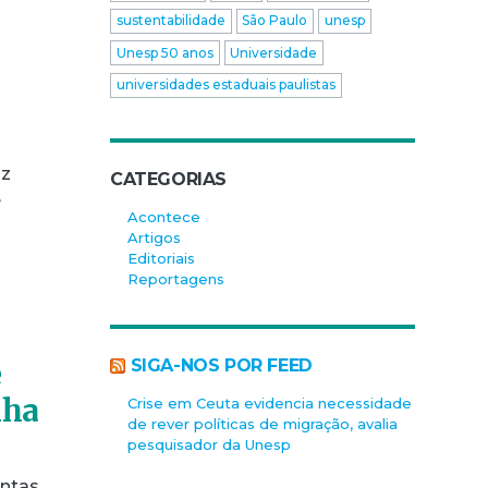
sustentabilidade
São Paulo
unesp
Unesp 50 anos
Universidade
universidades estaduais paulistas
iz
CATEGORIAS
e
Acontece
Artigos
Editoriais
Reportagens
SIGA-NOS POR FEED
e
nha
Crise em Ceuta evidencia necessidade
de rever políticas de migração, avalia
pesquisador da Unesp
intas