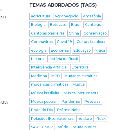
TEMAS ABORDADOS (TAGS)
a
e o
agricultura
Agronegócio
Amazônia
Biologia
Botucatu
Brasil
Cantoras
Cantoras brasileiras
China
Conservação
Coronavírus
Covid-19
Cultura brasileira
ecologia
Economia
Educação
Física
História
História do Brasil
Inteligência Artificial
Literatura
Medicina
MPB
Mudança climática
mudanças climáticas
Música
Música brasileira
Música instrumental
Música popular
Pandemia
Pesquisa
esta
o
Prato do Dia
Prêmio Nobel
Relações INternacionais
rio claro
Rock
SARS-CoV-2
saúde
saúde pública