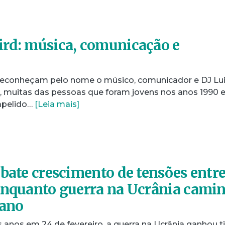
rd: música, comunicação e
reconheçam pelo nome o músico, comunicador e DJ Lu
 muitas das pessoas que foram jovens nos anos 1990 
apelido…
[Leia mais]
ebate crescimento de tensões entr
enquanto guerra na Ucrânia cami
 ano
 anos em 24 de fevereiro, a guerra na Ucrânia ganhou t