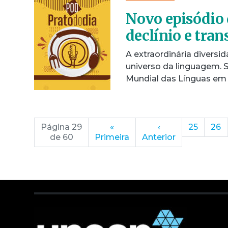
Novo episódio 
declínio e tra
A extraordinária divers
universo da linguagem. 
Mundial das Línguas em 
Página 29
«
‹
25
26
de 60
Primeira
Anterior