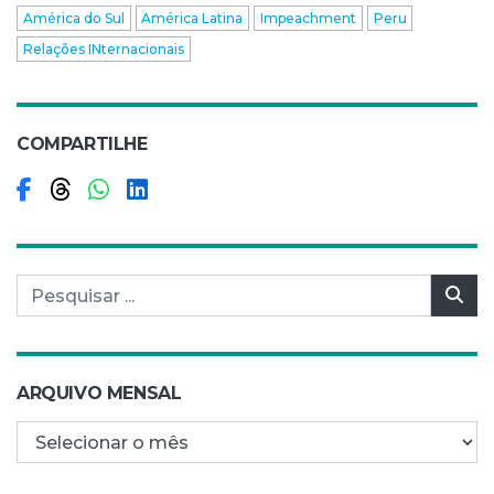
América do Sul
América Latina
Impeachment
Peru
Relações INternacionais
COMPARTILHE
Compartilhar no Facebook
Compartilhar no Threads
Compartilhar no WhatsApp
Compartilhar no LinkedIn
Pesquisar por:
Pes
ARQUIVO MENSAL
Arquivo mensal