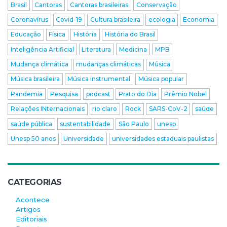
Brasil
Cantoras
Cantoras brasileiras
Conservação
Coronavírus
Covid-19
Cultura brasileira
ecologia
Economia
Educação
Física
História
História do Brasil
Inteligência Artificial
Literatura
Medicina
MPB
Mudança climática
mudanças climáticas
Música
Música brasileira
Música instrumental
Música popular
Pandemia
Pesquisa
podcast
Prato do Dia
Prêmio Nobel
Relações INternacionais
rio claro
Rock
SARS-CoV-2
saúde
saúde pública
sustentabilidade
São Paulo
unesp
Unesp 50 anos
Universidade
universidades estaduais paulistas
CATEGORIAS
Acontece
Artigos
Editoriais